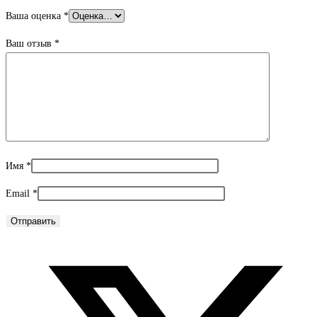
Ваша оценка
*
Ваш отзыв
*
Имя
*
Email
*
Открывается
в
новом
окне