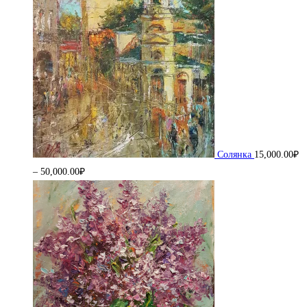
Солянка
15,000.00
₽
Диапазон
–
50,000.00
₽
цен:
15,000.00₽
–
50,000.00₽