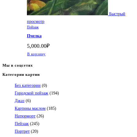
Быстрый
просмотр
Пейзаж
Пчелка
5,000.00
₽
В корзину
Мы в соцсетях
Категории картин
Откроется
в
Без категории
(0)
вашем
Городской пейзаж
(194)
приложении
Джаз
(6)
Картины маслом
(185)
Натюрморт
(26)
Пейзаж
(245)
Портрет
(20)