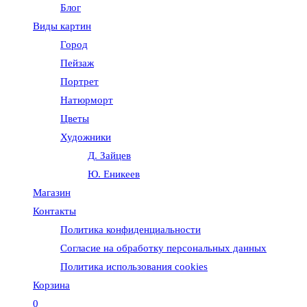
Блог
веб-
Виды картин
Город
сайту
Пейзаж
Портрет
Натюрморт
Цветы
Художники
Д. Зайцев
Ю. Еникеев
Магазин
Контакты
Политика конфиденциальности
Согласие на обработку персональных данных
Политика использования cookies
Корзина
0