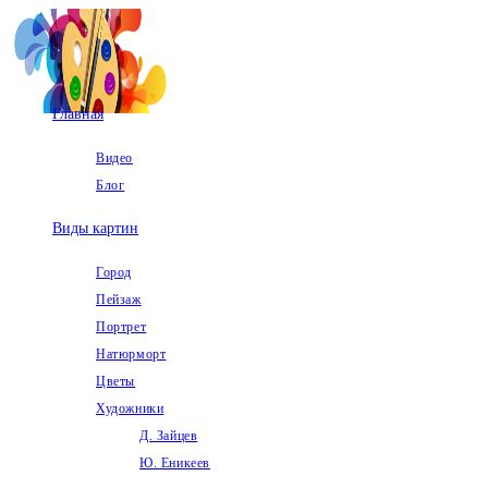
Перейти
к
содержимому
Главная
Видео
Блог
Виды картин
Город
Пейзаж
Портрет
Натюрморт
Цветы
Художники
Д. Зайцев
Ю. Еникеев