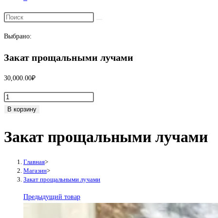
Переключить
поиск
Выбрано:
по
веб-
Закат прощальными лучами
сайту
30,000.00
₽
Количество
товара
В корзину
Закат
Закат прощальными лучами
прощальными
лучами
Главная
>
Магазин
>
Закат прощальными лучами
Предыдущий товар