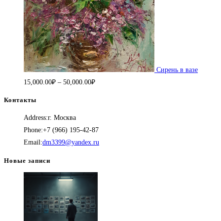
Сирень в вазе
Диапазон
15,000.00
₽
–
50,000.00
₽
цен:
Контакты
15,000.00₽
Address:
г. Москва
–
Phone:
+7 (966) 195-42-87
50,000.00₽
Откроется
Email:
dm3399@yandex.ru
в
Новые записи
вашем
приложении