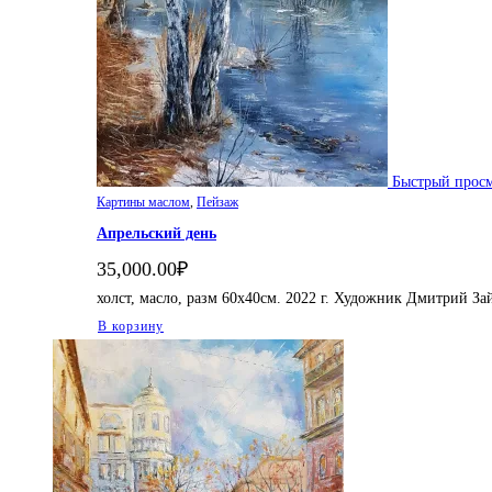
Быстрый прос
Картины маслом
,
Пейзаж
Апрельский день
35,000.00
₽
холст, масло, разм 60х40см. 2022 г. Художник Дмитрий За
В корзину