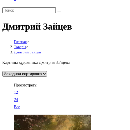
Переключить
поиск
по
Дмитрий Зайцев
веб-
сайту
Главная
>
Товары
>
Дмитрий Зайцев
Картины художника Дмитрия Зайцева
Просмотреть:
12
24
Все