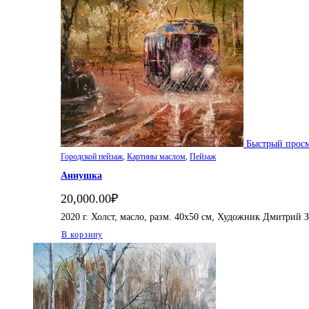
Быстрый прос
Городской пейзаж
,
Картины маслом
,
Пейзаж
Аннушка
20,000.00
₽
2020 г. Холст, масло, разм. 40х50 см, Художник Дмитри
В корзину