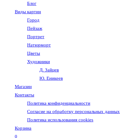
Блог
веб-
Виды картин
Город
сайту
Пейзаж
Портрет
Натюрморт
Цветы
Художники
Д. Зайцев
Ю. Еникеев
Магазин
Контакты
Политика конфиденциальности
Согласие на обработку персональных данных
Политика использования cookies
Корзина
0