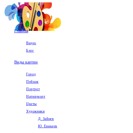
Перейти
к
содержимому
Главная
Видео
Блог
Виды картин
Город
Пейзаж
Портрет
Натюрморт
Цветы
Художники
Д. Зайцев
Ю. Еникеев