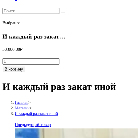
Переключить
поиск
Выбрано:
по
веб-
И каждый раз закат…
сайту
30,000.00
₽
Количество
товара
В корзину
И
И каждый раз закат иной
каждый
раз
закат
Главная
>
иной
Магазин
>
И каждый раз закат иной
Предыдущий товар