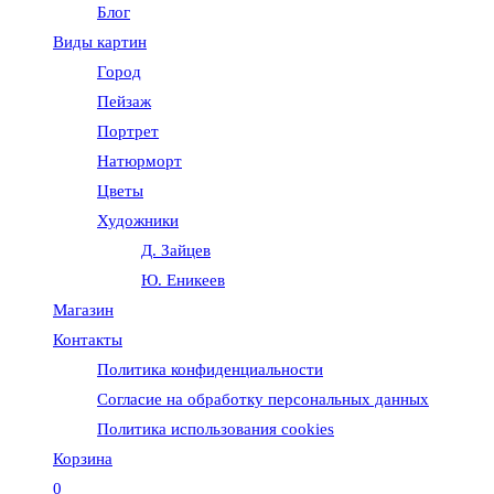
Блог
веб-
Виды картин
Город
сайту
Пейзаж
Портрет
Натюрморт
Цветы
Художники
Д. Зайцев
Ю. Еникеев
Магазин
Контакты
Политика конфиденциальности
Согласие на обработку персональных данных
Политика использования cookies
Корзина
0