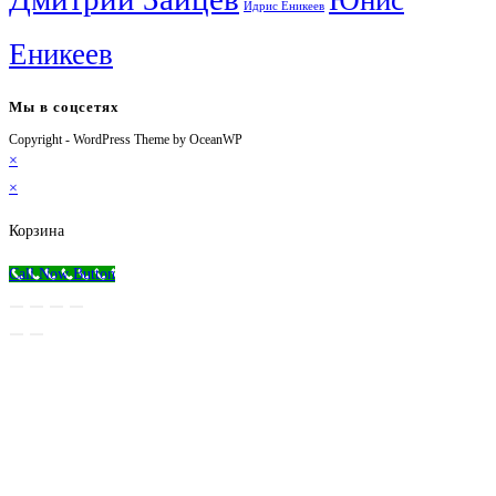
Идрис Еникеев
Еникеев
Мы в соцсетях
Copyright - WordPress Theme by OceanWP
Откроется
Откроется
Откроется
Откроется
×
в
в
в
в
×
новой
новой
новой
вашем
вкладке
вкладке
вкладке
приложении
Корзина
Call Now Button