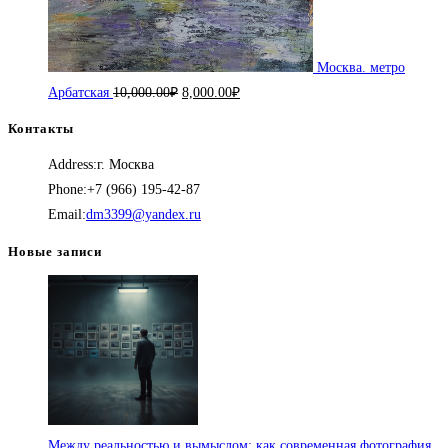
Москва. метро
Первоначальная
Текущая
Арбатская
10,000.00
₽
8,000.00
₽
цена
цена:
Контакты
составляла
8,000.00₽.
Address:
г. Москва
10,000.00₽.
Phone:
+7 (966) 195-42-87
Откроется
Email:
dm3399@yandex.ru
в
Новые записи
вашем
приложении
Между реальностью и вымыслом: как современная фотография