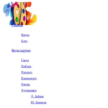
Перейти
к
содержимому
Главная
Видео
Блог
Виды картин
Город
Пейзаж
Портрет
Натюрморт
Цветы
Художники
Д. Зайцев
Ю. Еникеев