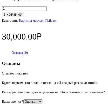
Количество
товара
В КОРЗИНУ
И
Категории:
Картины маслом
,
Пейзаж
каждый
раз
30,000.00
₽
закат
иной
Отзывы (0)
Отзывы
Отзывов пока нет.
Будьте первым, кто оставил отзыв на «И каждый раз закат иной»
Ваш адрес email не будет опубликован.
Обязательные поля помечены
*
Ваша оценка
*