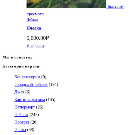
Быстрый
просмотр
Пейзаж
Пчелка
5,000.00
₽
В корзину
Мы в соцсетях
Категории картин
Откроется
в
Без категории
(0)
вашем
Городской пейзаж
(194)
приложении
Джаз
(6)
Картины маслом
(185)
Натюрморт
(26)
Пейзаж
(245)
Портрет
(20)
Цветы
(38)