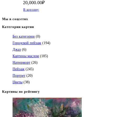
20,000.00
₽
В корзину
Мы в соцсетях
Категории картин
Откроется
в
Без категории
(0)
вашем
Городской пейзаж
(194)
приложении
Джаз
(6)
Картины маслом
(185)
Натюрморт
(26)
Пейзаж
(245)
Портрет
(20)
Цветы
(38)
Картины по рейтингу