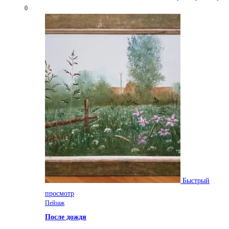
0
Быстрый
просмотр
Пейзаж
После дождя