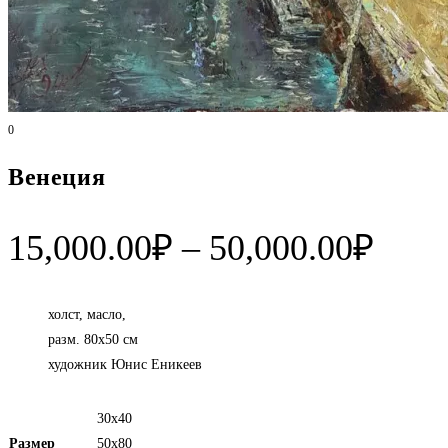
0
Венеция
Диап
15,000.00
₽
–
50,000.00
₽
цен:
15,0
холст, масло,
разм. 80х50 см
–
художник Юнис Еникеев
50,0
30х40
Размер
50х80