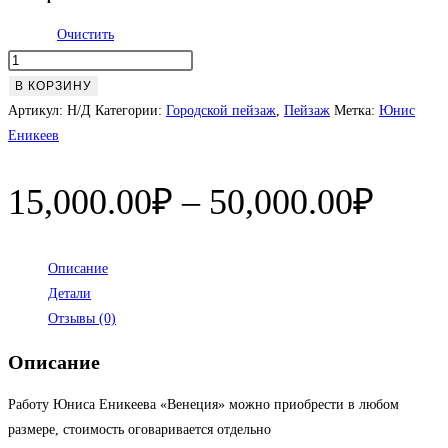
Очистить
Количество
товара
В КОРЗИНУ
Венеция
Артикул:
Н/Д
Категории:
Городской пейзаж
,
Пейзаж
Метка:
Юнис
Еникеев
Диап
15,000.00
₽
–
50,000.00
₽
цен:
15,0
Описание
Детали
–
Отзывы (0)
50,0
Описание
Работу Юниса Еникеева «Венеция» можно приобрести в любом
размере, стоимость оговаривается отдельно