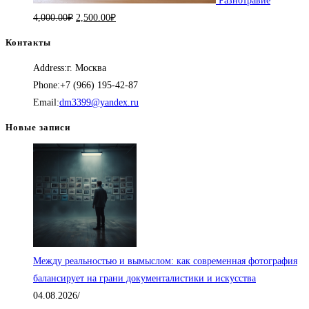
Разнотравие
Первоначальная
Текущая
4,000.00
₽
2,500.00
₽
цена
цена:
Контакты
составляла
2,500.00₽.
Address:
г. Москва
4,000.00₽.
Phone:
+7 (966) 195-42-87
Откроется
Email:
dm3399@yandex.ru
в
Новые записи
вашем
приложении
Между реальностью и вымыслом: как современная фотография
балансирует на грани документалистики и искусства
04.08.2026
/