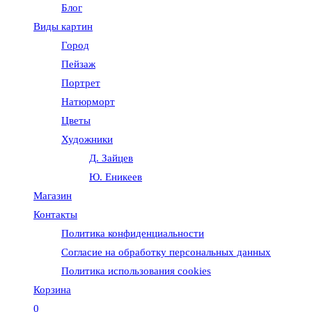
Блог
веб-
Виды картин
Город
сайту
Пейзаж
Портрет
Натюрморт
Цветы
Художники
Д. Зайцев
Ю. Еникеев
Магазин
Контакты
Политика конфиденциальности
Согласие на обработку персональных данных
Политика использования cookies
Корзина
0