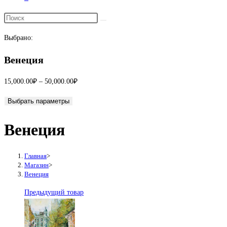
Переключить
поиск
Выбрано:
по
веб-
Венеция
сайту
Диапазон
15,000.00
₽
–
50,000.00
₽
цен:
Выбрать параметры
15,000.00₽
–
Венеция
50,000.00₽
Главная
>
Магазин
>
Венеция
Предыдущий товар