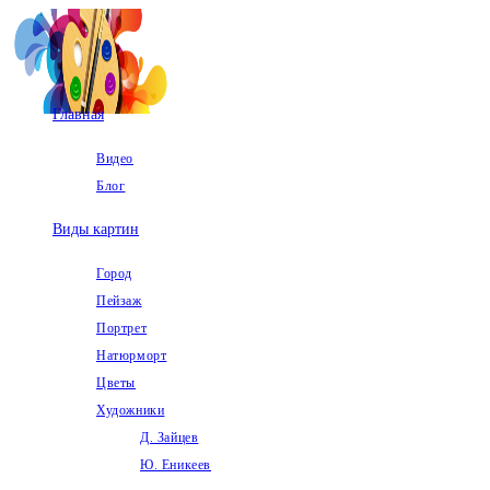
Перейти
к
содержимому
Главная
Видео
Блог
Виды картин
Город
Пейзаж
Портрет
Натюрморт
Цветы
Художники
Д. Зайцев
Ю. Еникеев