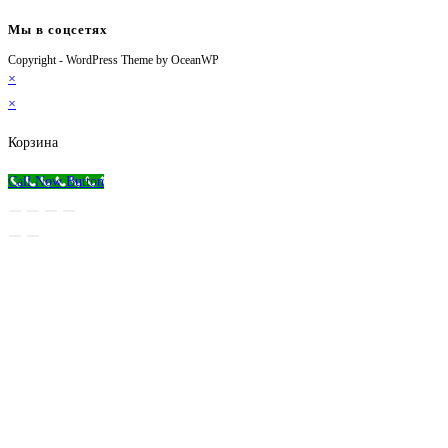
Мы в соцсетях
Copyright - WordPress Theme by OceanWP
Откроется
Откроется
Откроется
Откроется
×
в
в
в
в
×
новой
новой
новой
вашем
вкладке
вкладке
вкладке
приложении
Корзина
Call Now Button