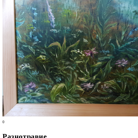
0
Разнотравие