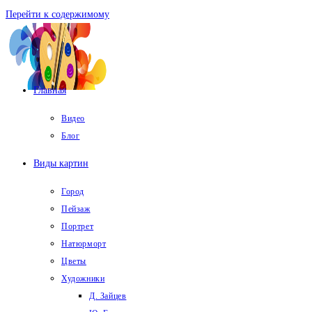
Перейти к содержимому
Главная
Видео
Блог
Виды картин
Город
Пейзаж
Портрет
Натюрморт
Цветы
Художники
Д. Зайцев