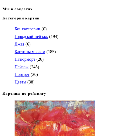
Мы в соцсетях
Категории картин
Откроется
в
Без категории
(0)
вашем
Городской пейзаж
(194)
приложении
Джаз
(6)
Картины маслом
(185)
Натюрморт
(26)
Пейзаж
(245)
Портрет
(20)
Цветы
(38)
Картины по рейтингу