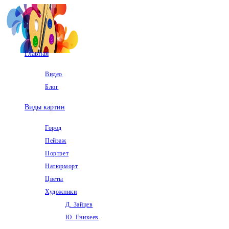
Перейти
к
содержимому
Главная
Видео
Блог
Виды картин
Город
Пейзаж
Портрет
Натюрморт
Цветы
Художники
Д. Зайцев
Ю. Еникеев