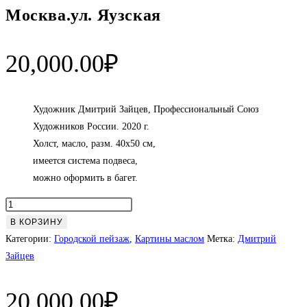
Москва.ул. Яузская
20,000.00
₽
Художник Дмитрий Зайцев, Профессиональный Союз
Художников России. 2020 г.
Холст, масло, разм. 40х50 см,
имеется система подвеса,
можно оформить в багет.
Количество
товара
В КОРЗИНУ
Москва.ул.
Категории:
Городской пейзаж
,
Картины маслом
Метка:
Дмитрий
Яузская
Зайцев
20,000.00
₽