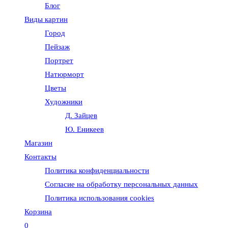
Блог
веб-
Виды картин
Город
сайту
Пейзаж
Портрет
Натюрморт
Цветы
Художники
Д. Зайцев
Ю. Еникеев
Магазин
Контакты
Политика конфиденциальности
Согласие на обработку персональных данных
Политика использования cookies
Корзина
0