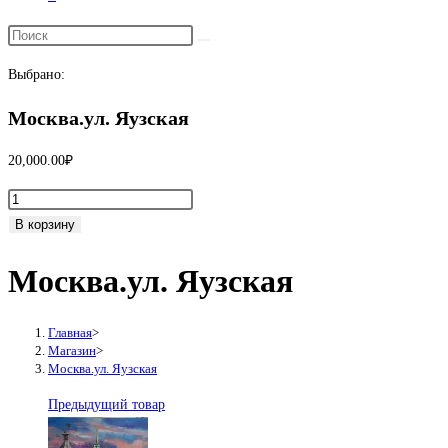
Переключить
поиск
Выбрано:
по
веб-
Москва.ул. Яузская
сайту
20,000.00
₽
Количество
товара
В корзину
Москва.ул.
Москва.ул. Яузская
Яузская
Главная
>
Магазин
>
Москва.ул. Яузская
Предыдущий товар