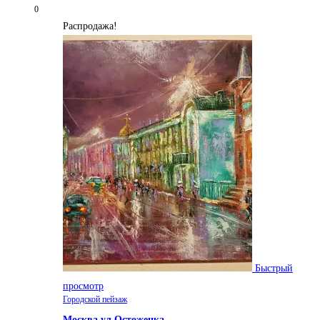
0
Распродажа!
Быстрый
просмотр
Городской пейзаж
Москва.ул.Остоженка