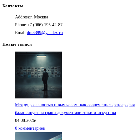
цена
цена:
Контакты
составляла
7,000.00₽.
Address:
г. Москва
10,000.00₽.
Phone:
+7 (966) 195-42-87
Откроется
Email:
dm3399@yandex.ru
в
Новые записи
вашем
приложении
Между реальностью и вымыслом: как современная фотография
балансирует на грани документалистики и искусства
04.08.2026
/
0 комментариев