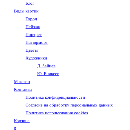
Блог
веб-
Виды картин
Город
сайту
Пейзаж
Портрет
Натюрморт
Цветы
Художники
Д. Зайцев
Ю. Еникеев
Магазин
Контакты
Политика конфиденциальности
Согласие на обработку персональных данных
Политика использования cookies
Корзина
0