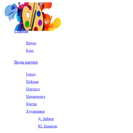
Перейти
к
содержимому
Главная
Видео
Блог
Виды картин
Город
Пейзаж
Портрет
Натюрморт
Цветы
Художники
Д. Зайцев
Ю. Еникеев