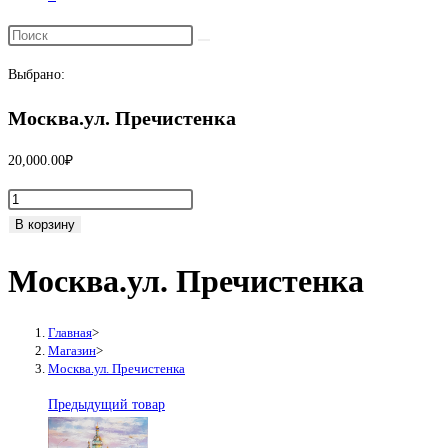
Переключить
поиск
Выбрано:
по
веб-
Москва.ул. Пречистенка
сайту
20,000.00
₽
Количество
товара
В корзину
Москва.ул.
Москва.ул. Пречистенка
Пречистенка
Главная
>
Магазин
>
Москва.ул. Пречистенка
Предыдущий товар