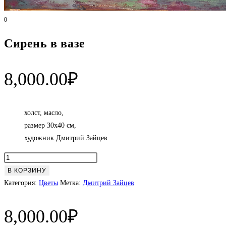
0
Сирень в вазе
8,000.00
₽
холст, масло,
размер 30х40 см,
художник Дмитрий Зайцев
Количество
товара
В КОРЗИНУ
Сирень
Категория:
Цветы
Метка:
Дмитрий Зайцев
в
вазе
8,000.00
₽