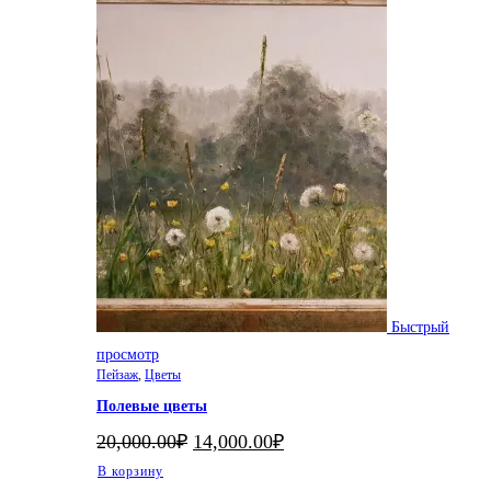
Быстрый
просмотр
Пейзаж
,
Цветы
Полевые цветы
Первоначальная
Текущая
20,000.00
₽
14,000.00
₽
цена
цена:
В корзину
составляла
14,000.00₽.