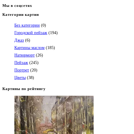
20,000.00₽.
Мы в соцсетях
Категории картин
Откроется
в
Без категории
(0)
вашем
Городской пейзаж
(194)
приложении
Джаз
(6)
Картины маслом
(185)
Натюрморт
(26)
Пейзаж
(245)
Портрет
(20)
Цветы
(38)
Картины по рейтингу