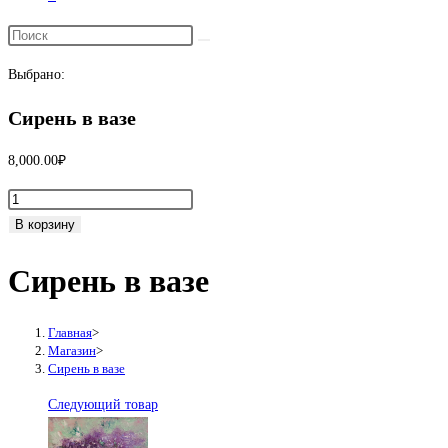
Переключить
поиск
Выбрано:
по
веб-
Сирень в вазе
сайту
8,000.00
₽
Количество
товара
В корзину
Сирень
Сирень в вазе
в
вазе
Главная
>
Магазин
>
Сирень в вазе
Следующий товар