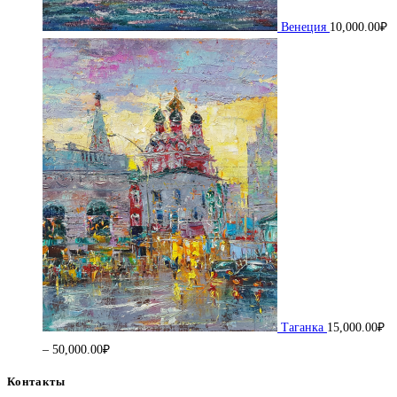
Венеция
10,000.00
₽
Таганка
15,000.00
₽
Диапазон
–
50,000.00
₽
цен:
Контакты
15,000.00₽