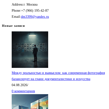
Address:
г. Москва
–
Phone:
+7 (966) 195-42-87
50,000.00₽
Откроется
Email:
dm3399@yandex.ru
в
Новые записи
вашем
приложении
Между реальностью и вымыслом: как современная фотография
балансирует на грани документалистики и искусства
04.08.2026
/
0 комментариев