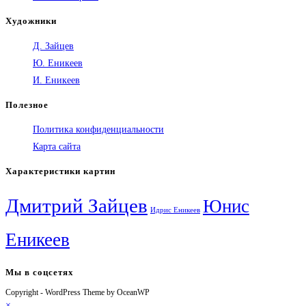
Художники
Д. Зайцев
Ю. Еникеев
И. Еникеев
Полезное
Политика конфиденциальности
Карта сайта
Характеристики картин
Дмитрий Зайцев
Юнис
Идрис Еникеев
Еникеев
Мы в соцсетях
Copyright - WordPress Theme by OceanWP
Откроется
Откроется
Откроется
Откроется
×