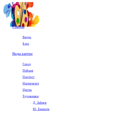
Перейти
к
содержимому
Главная
Видео
Блог
Виды картин
Город
Пейзаж
Портрет
Натюрморт
Цветы
Художники
Д. Зайцев
Ю. Еникеев