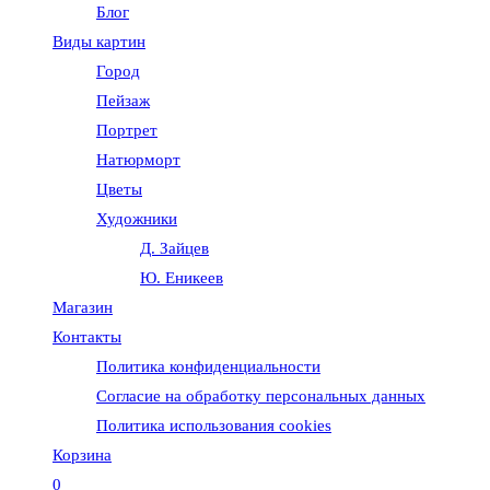
Блог
веб-
Виды картин
Город
сайту
Пейзаж
Портрет
Натюрморт
Цветы
Художники
Д. Зайцев
Ю. Еникеев
Магазин
Контакты
Политика конфиденциальности
Согласие на обработку персональных данных
Политика использования cookies
Корзина
0