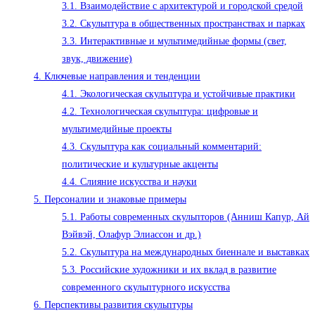
3.1.
Взаимодействие с архитектурой и городской средой
3.2.
Скульптура в общественных пространствах и парках
3.3.
Интерактивные и мультимедийные формы (свет,
звук, движение)
4.
Ключевые направления и тенденции
4.1.
Экологическая скульптура и устойчивые практики
4.2.
Технологическая скульптура: цифровые и
мультимедийные проекты
4.3.
Скульптура как социальный комментарий:
политические и культурные акценты
4.4.
Слияние искусства и науки
5.
Персоналии и знаковые примеры
5.1.
Работы современных скульпторов (Анниш Капур, Ай
Вэйвэй, Олафур Элиассон и др.)
5.2.
Скульптура на международных биеннале и выставках
5.3.
Российские художники и их вклад в развитие
современного скульптурного искусства
6.
Перспективы развития скульптуры