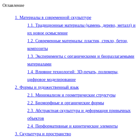
Оглавление
записи:
1.
Материалы в современной скульптуре
1.1.
Традиционные материалы (камень, дерево, металл) и
их новое осмысление
1.2.
Современные материалы: пластик, стекло, бетон,
композиты
1.3.
Эксперименты с органическими и биоразлагаемыми
материалами
1.4.
Влияние технологий: 3D-печать, полимеры,
цифровое моделирование
2.
Формы и художественный язык
2.1.
Минимализм и геометрические структуры
2.2.
Биоморфные и органические формы
2.3.
Абстрактная скульптура и деформация привычных
объектов
2.4.
Перформативные и кинетические элементы
3.
Скульптура и пространство