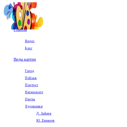
Перейти
к
содержимому
Главная
Видео
Блог
Виды картин
Город
Пейзаж
Портрет
Натюрморт
Цветы
Художники
Д. Зайцев
Ю. Еникеев