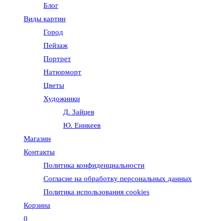
Блог
веб-
Виды картин
Город
сайту
Пейзаж
Портрет
Натюрморт
Цветы
Художники
Д. Зайцев
Ю. Еникеев
Магазин
Контакты
Политика конфиденциальности
Согласие на обработку персональных данных
Политика использования cookies
Корзина
0