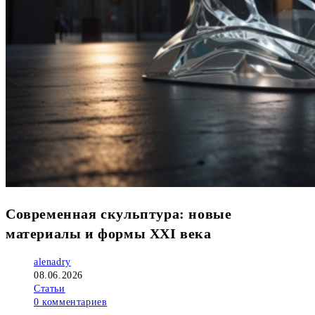
Современная скульптура: новые
материалы и формы XXI века
Автор
alenadry
записи:
Запись
08.06.2026
опубликована:
Рубрика
Статьи
записи:
Комментарии
0 комментариев
к