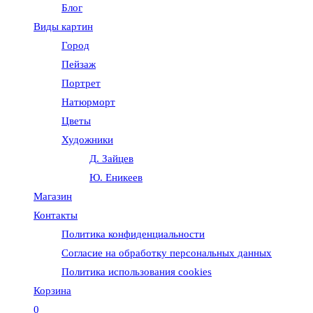
Блог
веб-
Виды картин
Город
сайту
Пейзаж
Портрет
Натюрморт
Цветы
Художники
Д. Зайцев
Ю. Еникеев
Магазин
Контакты
Политика конфиденциальности
Согласие на обработку персональных данных
Политика использования cookies
Корзина
0