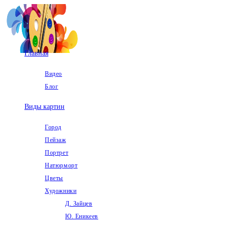
Перейти
к
содержимому
Главная
Видео
Блог
Виды картин
Город
Пейзаж
Портрет
Натюрморт
Цветы
Художники
Д. Зайцев
Ю. Еникеев