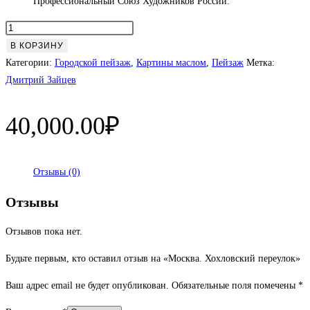
Профессиональный Союз Художников России.
Количество
товара
В КОРЗИНУ
Москва.
Категории:
Городской пейзаж
,
Картины маслом
,
Пейзаж
Метка:
Хохловский
Дмитрий Зайцев
переулок
40,000.00
₽
Отзывы (0)
Отзывы
Отзывов пока нет.
Будьте первым, кто оставил отзыв на «Москва. Хохловский переулок»
Ваш адрес email не будет опубликован.
Обязательные поля помечены
*