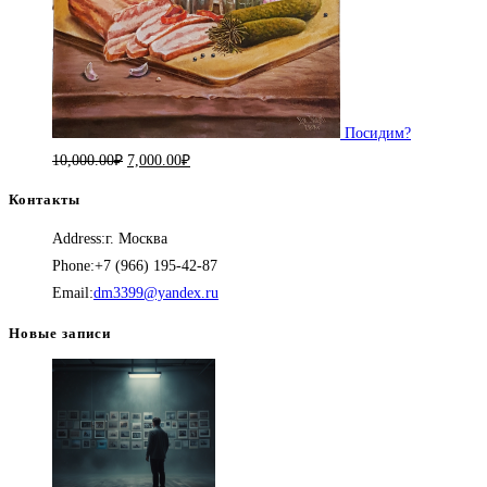
Посидим?
Первоначальная
Текущая
10,000.00
₽
7,000.00
₽
цена
цена:
Контакты
составляла
7,000.00₽.
Address:
г. Москва
10,000.00₽.
Phone:
+7 (966) 195-42-87
Откроется
Email:
dm3399@yandex.ru
в
Новые записи
вашем
приложении