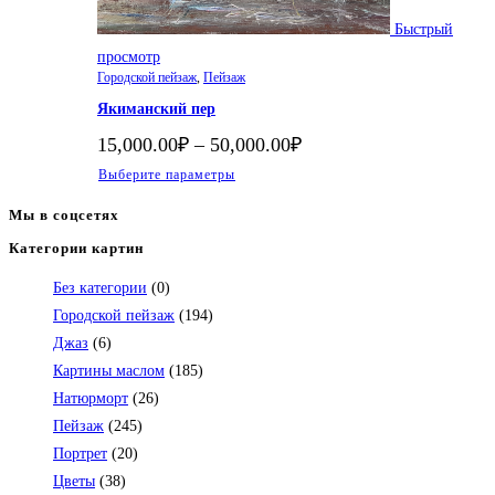
Быстрый
просмотр
Городской пейзаж
,
Пейзаж
Якиманский пер
Диапазон
15,000.00
₽
–
50,000.00
₽
цен:
Этот
Выберите параметры
15,000.00₽
–
товар
Мы в соцсетях
50,000.00₽
имеет
Категории картин
Откроется
несколько
в
вариаций.
Без категории
(0)
вашем
Опции
Городской пейзаж
(194)
приложении
можно
Джаз
(6)
выбрать
Картины маслом
(185)
на
Натюрморт
(26)
странице
Пейзаж
(245)
товара.
Портрет
(20)
Цветы
(38)