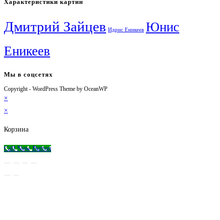
Характеристики картин
Дмитрий Зайцев
Юнис
Идрис Еникеев
Еникеев
Мы в соцсетях
Copyright - WordPress Theme by OceanWP
Откроется
Откроется
Откроется
Откроется
×
в
в
в
в
×
новой
новой
новой
вашем
вкладке
вкладке
вкладке
приложении
Корзина
Call Now Button