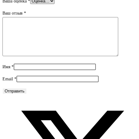
Ваша оценка
*
Ваш отзыв
*
Имя
*
Email
*
Открывается
в
новом
окне