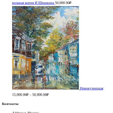
вольная копия И.Шишкина
50,000.00
₽
Новокузнецкая
Диапазон
15,000.00
₽
–
50,000.00
₽
цен:
Контакты
15,000.00₽