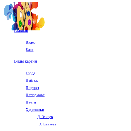
Перейти
к
содержимому
Главная
Видео
Блог
Виды картин
Город
Пейзаж
Портрет
Натюрморт
Цветы
Художники
Д. Зайцев
Ю. Еникеев