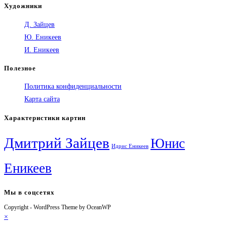
Художники
Д. Зайцев
Ю. Еникеев
И. Еникеев
Полезное
Политика конфиденциальности
Карта сайта
Характеристики картин
Дмитрий Зайцев
Юнис
Идрис Еникеев
Еникеев
Мы в соцсетях
Copyright - WordPress Theme by OceanWP
Откроется
Откроется
Откроется
Откроется
×
в
в
в
в