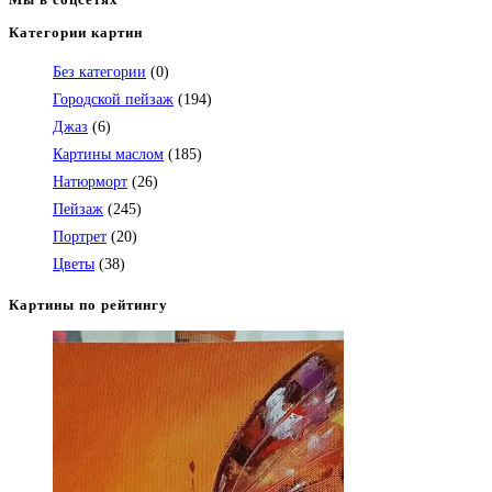
Категории картин
Откроется
в
Без категории
(0)
вашем
Городской пейзаж
(194)
приложении
Джаз
(6)
Картины маслом
(185)
Натюрморт
(26)
Пейзаж
(245)
Портрет
(20)
Цветы
(38)
Картины по рейтингу