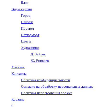
Блог
веб-
Виды картин
Город
сайту
Пейзаж
Портрет
Натюрморт
Цветы
Художники
Д. Зайцев
Ю. Еникеев
Магазин
Контакты
Политика конфиденциальности
Согласие на обработку персональных данных
Политика использования cookies
Корзина
0