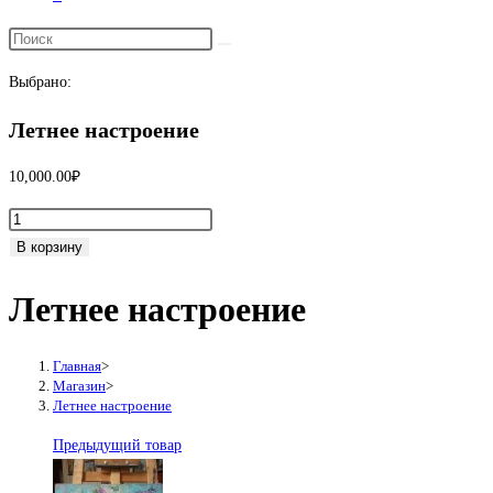
Переключить
поиск
Выбрано:
по
веб-
Летнее настроение
сайту
10,000.00
₽
Количество
товара
В корзину
Летнее
Летнее настроение
настроение
Главная
>
Магазин
>
Летнее настроение
Предыдущий товар