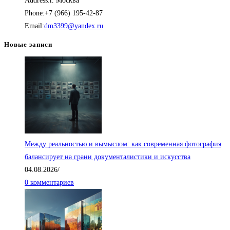
Address:
г. Москва
–
Phone:
+7 (966) 195-42-87
50,000.00₽
Откроется
Email:
dm3399@yandex.ru
в
Новые записи
вашем
приложении
Между реальностью и вымыслом: как современная фотография
балансирует на грани документалистики и искусства
04.08.2026
/
0 комментариев