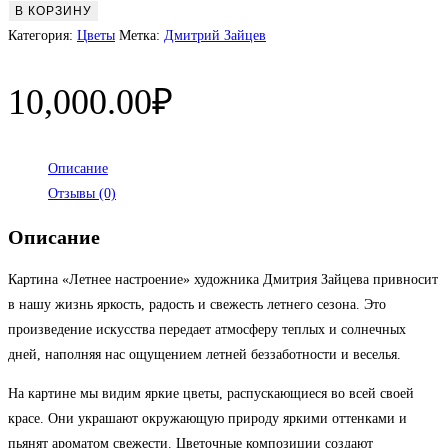
товара
В КОРЗИНУ
Летнее
Категория:
Цветы
Метка:
Дмитрий Зайцев
настроение
10,000.00
₽
Описание
Отзывы (0)
Описание
Картина «Летнее настроение» художника Дмитрия Зайцева привносит
в нашу жизнь яркость, радость и свежесть летнего сезона. Это
произведение искусства передает атмосферу теплых и солнечных
дней, наполняя нас ощущением летней беззаботности и веселья.
На картине мы видим яркие цветы, распускающиеся во всей своей
красе. Они украшают окружающую природу яркими оттенками и
пьянят ароматом свежести. Цветочные композиции создают