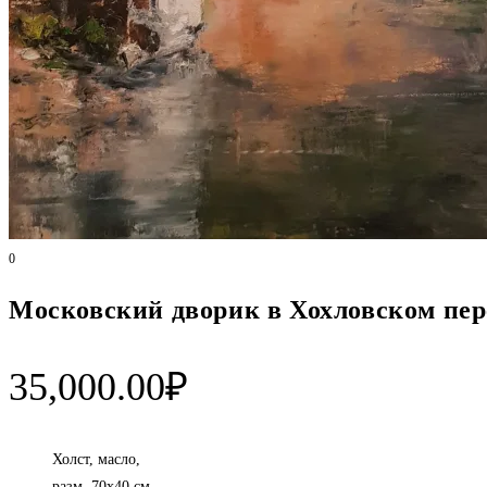
0
Московский дворик в Хохловском пере
35,000.00
₽
Холст, масло,
разм. 70х40 см,