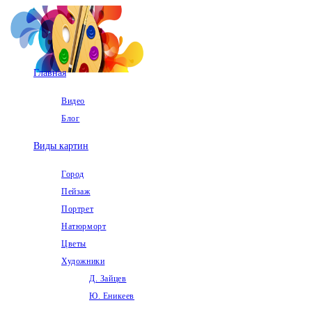
Перейти
к
содержимому
Главная
Видео
Блог
Виды картин
Город
Пейзаж
Портрет
Натюрморт
Цветы
Художники
Д. Зайцев
Ю. Еникеев