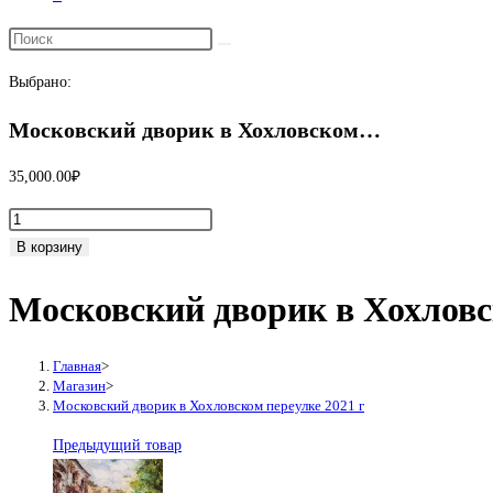
Переключить
поиск
Выбрано:
по
веб-
Московский дворик в Хохловском…
сайту
35,000.00
₽
Количество
товара
В корзину
Московский
Московский дворик в Хохловс
дворик
в
Хохловском
Главная
>
переулке
Магазин
>
Московский дворик в Хохловском переулке 2021 г
2021
г
Предыдущий товар