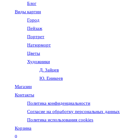
Блог
веб-
Виды картин
Город
сайту
Пейзаж
Портрет
Натюрморт
Цветы
Художники
Д. Зайцев
Ю. Еникеев
Магазин
Контакты
Политика конфиденциальности
Согласие на обработку персональных данных
Политика использования cookies
Корзина
0