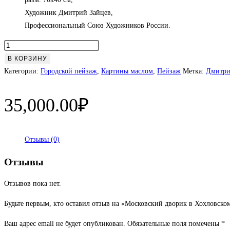
Художник Дмитрий Зайцев,
Профессиональный Союз Художников России.
Количество
товара
В КОРЗИНУ
Московский
Категории:
Городской пейзаж
,
Картины маслом
,
Пейзаж
Метка:
Дмитри
дворик
в
35,000.00
₽
Хохловском
переулке
2021
Отзывы (0)
г
Отзывы
Отзывов пока нет.
Будьте первым, кто оставил отзыв на «Московский дворик в Хохловском
Ваш адрес email не будет опубликован.
Обязательные поля помечены
*