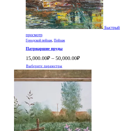
Быстрый
просмотр
Городской пейзаж
,
Пейзаж
Патриаршие пруды
Диапазон
15,000.00
₽
–
50,000.00
₽
цен:
Этот
Выберите параметры
15,000.00₽
–
товар
50,000.00₽
имеет
несколько
вариаций.
Опции
можно
выбрать
на