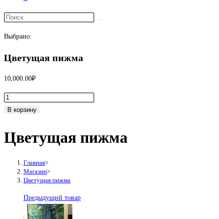
Переключить
поиск
Выбрано:
по
веб-
Цветущая пижма
сайту
10,000.00
₽
Количество
товара
В корзину
Цветущая
Цветущая пижма
пижма
Главная
>
Магазин
>
Цветущая пижма
Предыдущий товар