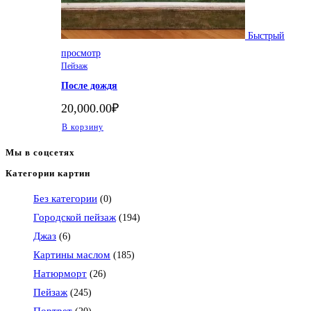
Быстрый
просмотр
Пейзаж
После дождя
20,000.00
₽
В корзину
Мы в соцсетях
Категории картин
Откроется
в
Без категории
(0)
вашем
Городской пейзаж
(194)
приложении
Джаз
(6)
Картины маслом
(185)
Натюрморт
(26)
Пейзаж
(245)