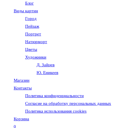
Блог
веб-
Виды картин
Город
сайту
Пейзаж
Портрет
Натюрморт
Цветы
Художники
Д. Зайцев
Ю. Еникеев
Магазин
Контакты
Политика конфиденциальности
Согласие на обработку персональных данных
Политика использования cookies
Корзина
0