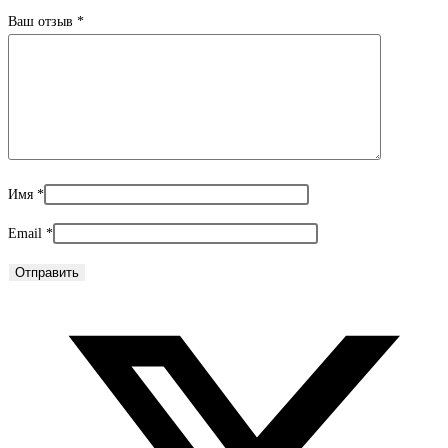
Ваш отзыв
*
Имя
*
Email
*
Открывается
в
новом
окне