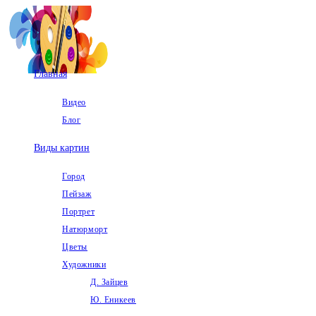
Перейти
к
содержимому
Главная
Видео
Блог
Виды картин
Город
Пейзаж
Портрет
Натюрморт
Цветы
Художники
Д. Зайцев
Ю. Еникеев