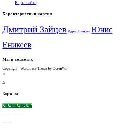
Карта сайта
Характеристики картин
Дмитрий Зайцев
Юнис
Идрис Еникеев
Еникеев
Мы в соцсетях
Copyright - WordPress Theme by OceanWP
Откроется
Откроется
Откроется
Откроется
×
в
в
в
в
×
новой
новой
новой
вашем
вкладке
вкладке
вкладке
приложении
Корзина
Call Now Button