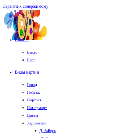
Перейти к содержимому
Главная
Видео
Блог
Виды картин
Город
Пейзаж
Портрет
Натюрморт
Цветы
Художники
Д. Зайцев