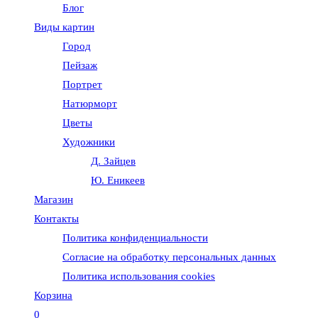
Блог
веб-
Виды картин
Город
сайту
Пейзаж
Портрет
Натюрморт
Цветы
Художники
Д. Зайцев
Ю. Еникеев
Магазин
Контакты
Политика конфиденциальности
Согласие на обработку персональных данных
Политика использования cookies
Корзина
0