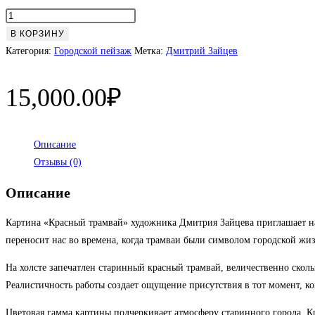
Количество
товара
В КОРЗИНУ
Красный
Категория:
Городской пейзаж
Метка:
Дмитрий Зайцев
трамвай
15,000.00
₽
Описание
Отзывы (0)
Описание
Картина «Красный трамвай» художника Дмитрия Зайцева приглашает на
переносит нас во времена, когда трамваи были символом городской жи
На холсте запечатлен старинный красный трамвай, величественно ско
Реалистичность работы создает ощущение присутствия в тот момент, ког
Цветовая гамма картины подчеркивает атмосферу старинного города. Кр