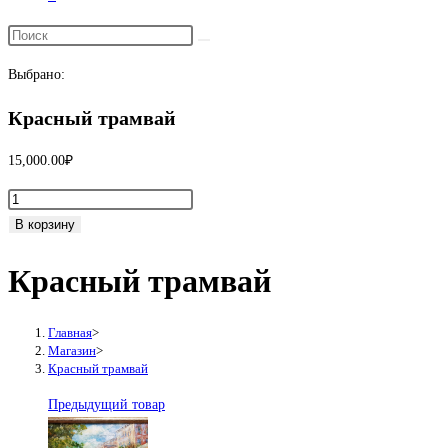
Переключить
поиск
Выбрано:
по
веб-
Красный трамвай
сайту
15,000.00
₽
Количество
товара
В корзину
Красный
Красный трамвай
трамвай
Главная
>
Магазин
>
Красный трамвай
Предыдущий товар