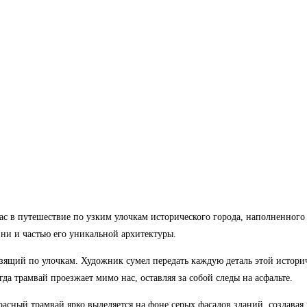
с в путешествие по узким улочкам исторического города, наполненного 
зни и частью его уникальной архитектуры.
льзящий по улочкам. Художник сумел передать каждую деталь этой исто
да трамвай проезжает мимо нас, оставляя за собой следы на асфальте.
асный трамвай ярко выделяется на фоне серых фасадов зданий, создавая 