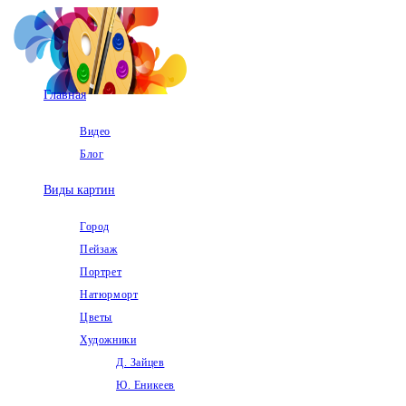
Перейти
к
содержимому
Главная
Видео
Блог
Виды картин
Город
Пейзаж
Портрет
Натюрморт
Цветы
Художники
Д. Зайцев
Ю. Еникеев