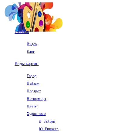
Перейти
к
содержимому
Главная
Видео
Блог
Виды картин
Город
Пейзаж
Портрет
Натюрморт
Цветы
Художники
Д. Зайцев
Ю. Еникеев