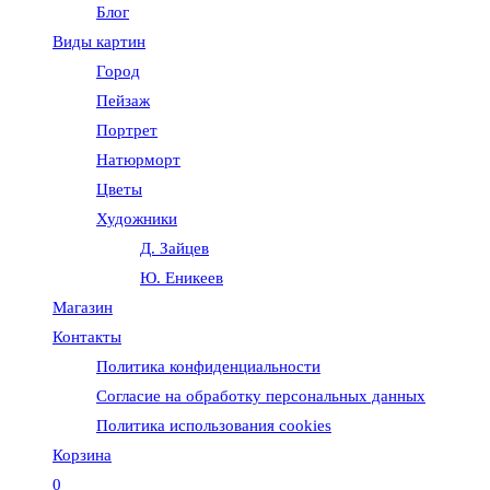
Блог
веб-
Виды картин
Город
сайту
Пейзаж
Портрет
Натюрморт
Цветы
Художники
Д. Зайцев
Ю. Еникеев
Магазин
Контакты
Политика конфиденциальности
Согласие на обработку персональных данных
Политика использования cookies
Корзина
0