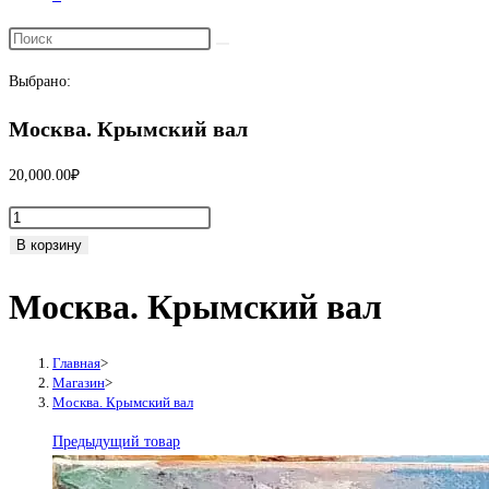
Переключить
поиск
Выбрано:
по
веб-
Москва. Крымский вал
сайту
20,000.00
₽
Количество
товара
В корзину
Москва.
Москва. Крымский вал
Крымский
вал
Главная
>
Магазин
>
Москва. Крымский вал
Предыдущий товар