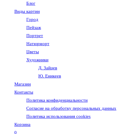
Блог
веб-
Виды картин
Город
сайту
Пейзаж
Портрет
Натюрморт
Цветы
Художники
Д. Зайцев
Ю. Еникеев
Магазин
Контакты
Политика конфиденциальности
Согласие на обработку персональных данных
Политика использования cookies
Корзина
0