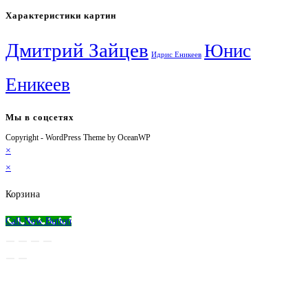
Характеристики картин
Дмитрий Зайцев
Юнис
Идрис Еникеев
Еникеев
Мы в соцсетях
Copyright - WordPress Theme by OceanWP
Откроется
Откроется
Откроется
Откроется
×
в
в
в
в
×
новой
новой
новой
вашем
вкладке
вкладке
вкладке
приложении
Корзина
Call Now Button