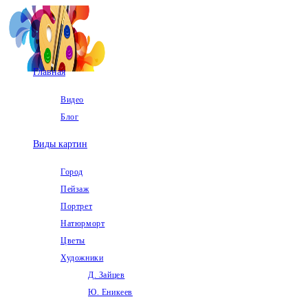
Перейти
к
содержимому
Главная
Видео
Блог
Виды картин
Город
Пейзаж
Портрет
Натюрморт
Цветы
Художники
Д. Зайцев
Ю. Еникеев