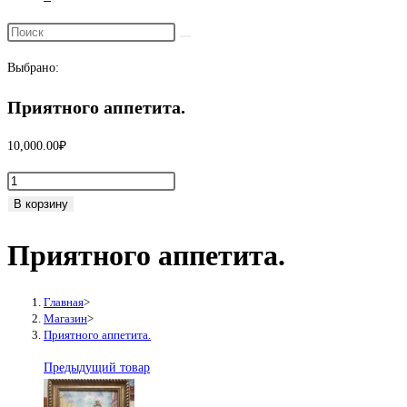
Переключить
поиск
Выбрано:
по
веб-
Приятного аппетита.
сайту
10,000.00
₽
Количество
товара
В корзину
Приятного
Приятного аппетита.
аппетита.
Главная
>
Магазин
>
Приятного аппетита.
Предыдущий товар