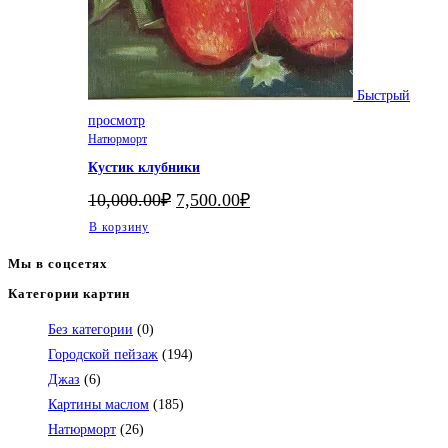
Быстрый
просмотр
Натюрморт
Кустик клубники
Первоначальная
Текущая
10,000.00
₽
7,500.00
₽
цена
цена:
В корзину
составляла
7,500.00₽.
10,000.00₽.
Мы в соцсетях
Категории картин
Откроется
в
Без категории
(0)
вашем
Городской пейзаж
(194)
приложении
Джаз
(6)
Картины маслом
(185)
Натюрморт
(26)