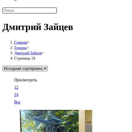
Переключить
поиск
по
Дмитрий Зайцев
веб-
сайту
Главная
>
Товары
>
Дмитрий Зайцев
>
Страница 19
Просмотреть:
12
24
Все