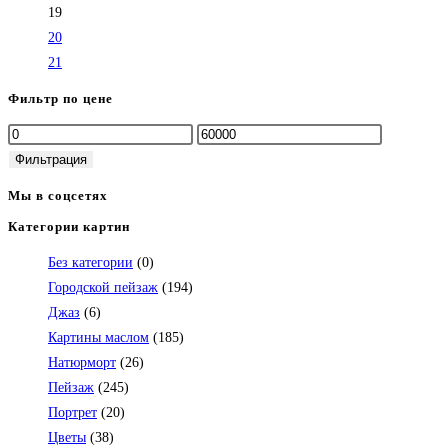
19
20
21
Фильтр по цене
Минимальная
Максимальная
цена
цена
Фильтрация
Мы в соцсетях
Категории картин
Откроется
в
Без категории
(0)
вашем
Городской пейзаж
(194)
приложении
Джаз
(6)
Картины маслом
(185)
Натюрморт
(26)
Пейзаж
(245)
Портрет
(20)
Цветы
(38)