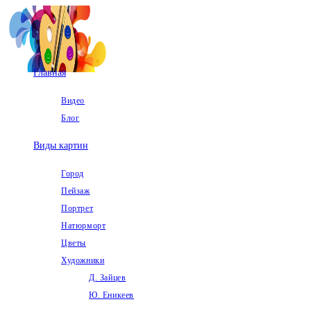
Перейти
к
содержимому
Главная
Видео
Блог
Виды картин
Город
Пейзаж
Портрет
Натюрморт
Цветы
Художники
Д. Зайцев
Ю. Еникеев