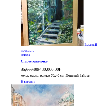
Быстрый
просмотр
Пейзаж
Старое крылечко
Первоначальная
Текущая
35,000.00
₽
30,000.00
₽
цена
цена:
холст, масло, размер 70х40 см, Дмитрий Зайцев
составляла
30,000.00₽.
35,000.00₽.
В корзину