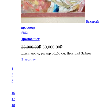
Быстрый
просмотр
Джаз
Тромбонист
Первоначальная
Текущая
35,000.00
₽
30,000.00
₽
цена
цена:
холст, масло, размер 50х60 см, Дмитрий Зайцев
составляла
30,000.00₽.
35,000.00₽.
В корзину
1
2
3
…
16
17
18