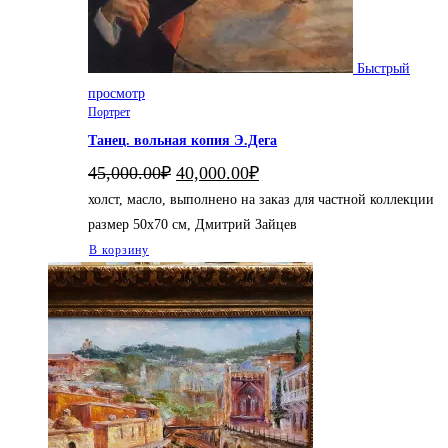
Быстрый
просмотр
Портрет
Танец. вольная копия Э.Дега
Первоначальная
Текущая
45,000.00
₽
40,000.00
₽
цена
цена:
холст, масло, выполнено на заказ для частной коллекции
составляла
40,000.00₽.
45,000.00₽.
размер 50х70 см, Дмитрий Зайцев
В корзину