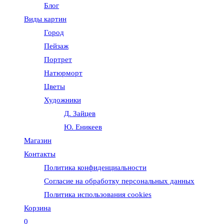
Блог
веб-
Виды картин
Город
сайту
Пейзаж
Портрет
Натюрморт
Цветы
Художники
Д. Зайцев
Ю. Еникеев
Магазин
Контакты
Политика конфиденциальности
Согласие на обработку персональных данных
Политика использования cookies
Корзина
0