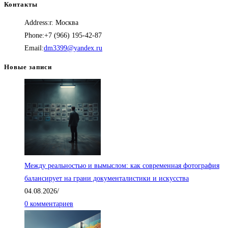
Контакты
составляла
2,500.00₽.
Address:
г. Москва
4,000.00₽.
Phone:
+7 (966) 195-42-87
Откроется
Email:
dm3399@yandex.ru
в
Новые записи
вашем
приложении
Между реальностью и вымыслом: как современная фотография
балансирует на грани документалистики и искусства
04.08.2026
/
0 комментариев