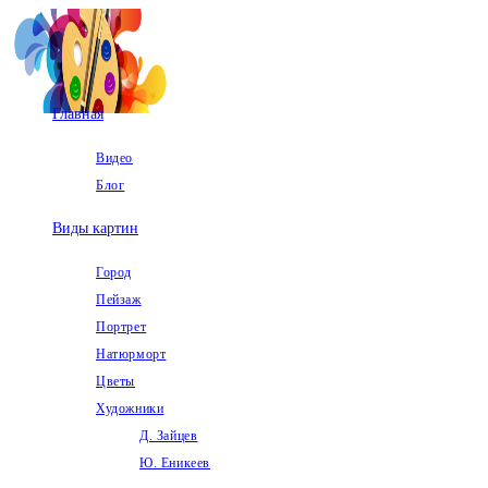
Перейти
к
содержимому
Главная
Видео
Блог
Виды картин
Город
Пейзаж
Портрет
Натюрморт
Цветы
Художники
Д. Зайцев
Ю. Еникеев