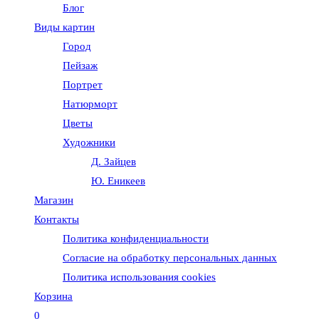
Блог
веб-
Виды картин
Город
сайту
Пейзаж
Портрет
Натюрморт
Цветы
Художники
Д. Зайцев
Ю. Еникеев
Магазин
Контакты
Политика конфиденциальности
Согласие на обработку персональных данных
Политика использования cookies
Корзина
0