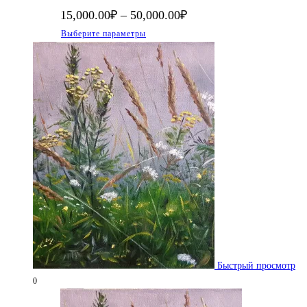
Диапазон
15,000.00
₽
–
50,000.00
₽
цен:
Этот
Выберите параметры
15,000.00₽
–
товар
50,000.00₽
имеет
несколько
вариаций.
Опции
можно
выбрать
на
странице
товара.
Быстрый просмотр
0