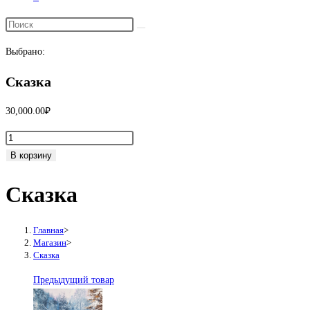
Переключить
поиск
Выбрано:
по
веб-
Сказка
сайту
30,000.00
₽
Количество
товара
В корзину
Сказка
Сказка
Главная
>
Магазин
>
Сказка
Предыдущий товар