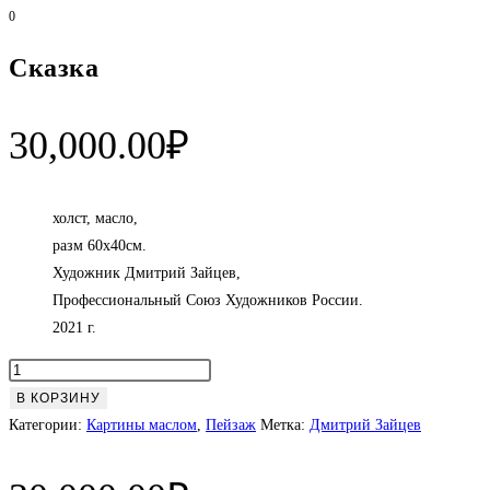
0
Сказка
30,000.00
₽
холст, масло,
разм 60х40см.
Художник Дмитрий Зайцев,
Профессиональный Союз Художников России.
2021 г.
Количество
товара
В КОРЗИНУ
Сказка
Категории:
Картины маслом
,
Пейзаж
Метка:
Дмитрий Зайцев