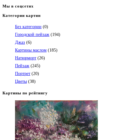
Мы в соцсетях
Категории картин
Откроется
в
Без категории
(0)
вашем
Городской пейзаж
(194)
приложении
Джаз
(6)
Картины маслом
(185)
Натюрморт
(26)
Пейзаж
(245)
Портрет
(20)
Цветы
(38)
Картины по рейтингу