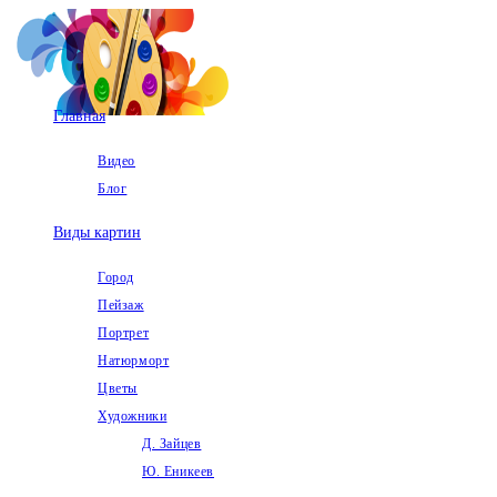
Перейти
к
содержимому
Главная
Видео
Блог
Виды картин
Город
Пейзаж
Портрет
Натюрморт
Цветы
Художники
Д. Зайцев
Ю. Еникеев