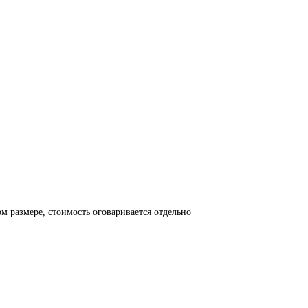
азон
00.00₽
00.00₽
 размере, стоимость оговаривается отдельно