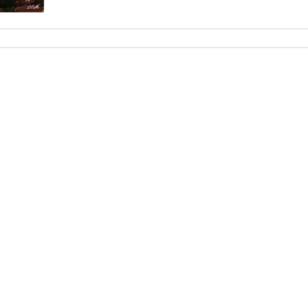
азон
00.00₽
00.00₽