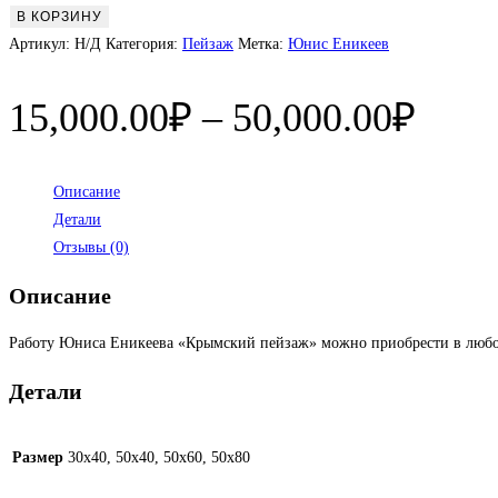
товара
В КОРЗИНУ
Крымский
Артикул:
Н/Д
Категория:
Пейзаж
Метка:
Юнис Еникеев
пейзаж
Диап
15,000.00
₽
–
50,000.00
₽
цен:
15,0
Описание
Детали
–
Отзывы (0)
50,0
Описание
Работу Юниса Еникеева «Крымский пейзаж» можно приобрести в любом
Детали
Размер
30х40, 50х40, 50х60, 50х80