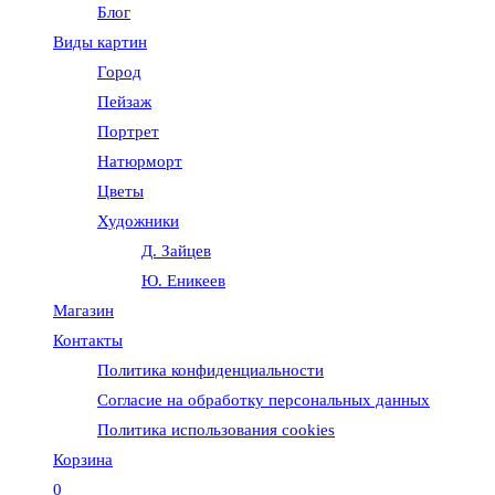
Блог
веб-
Виды картин
Город
сайту
Пейзаж
Портрет
Натюрморт
Цветы
Художники
Д. Зайцев
Ю. Еникеев
Магазин
Контакты
Политика конфиденциальности
Согласие на обработку персональных данных
Политика использования cookies
Корзина
0