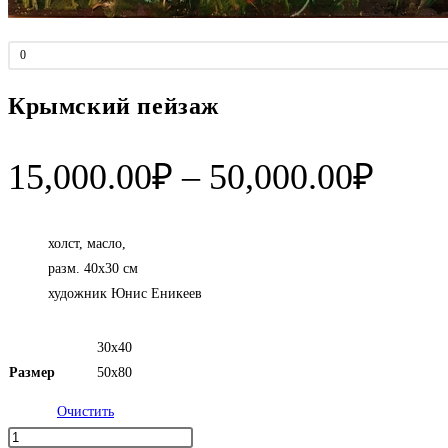
0
Крымский пейзаж
Диап
15,000.00
₽
–
50,000.00
₽
цен:
15,0
холст, масло,
разм. 40х30 см
–
художник Юнис Еникеев
50,0
30х40
Размер
50х80
Очистить
Количество