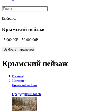
Переключить
поиск
Выбрано:
по
веб-
Крымский пейзаж
сайту
Диапазон
15,000.00
₽
–
50,000.00
₽
цен:
Выбрать параметры
15,000.00₽
–
Крымский пейзаж
50,000.00₽
Главная
>
Магазин
>
Крымский пейзаж
Предыдущий товар