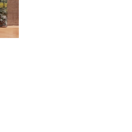
азон
00.00₽
00.00₽