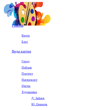
Перейти
к
содержимому
Главная
Видео
Блог
Виды картин
Город
Пейзаж
Портрет
Натюрморт
Цветы
Художники
Д. Зайцев
Ю. Еникеев