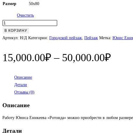
Размер
50х80
Очистить
Количество
товара
В КОРЗИНУ
Ротонда
Артикул:
Н/Д
Категории:
Городской пейзаж
,
Пейзаж
Метка:
Юнис Еник
Диап
15,000.00
₽
–
50,000.00
₽
цен:
15,0
Описание
Детали
–
Отзывы (0)
50,0
Описание
Работу Юниса Еникеева «Ротонда» можно приобрести в любом размере,
Детали