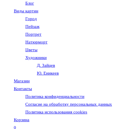
Блог
веб-
Виды картин
Город
сайту
Пейзаж
Портрет
Натюрморт
Цветы
Художники
Д. Зайцев
Ю. Еникеев
Магазин
Контакты
Политика конфиденциальности
Согласие на обработку персональных данных
Политика использования cookies
Корзина
0