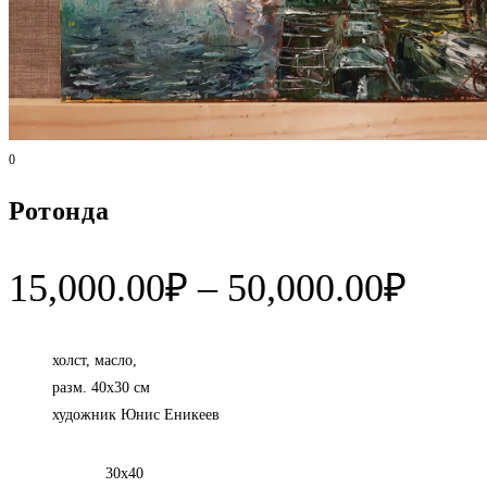
0
Ротонда
Диап
15,000.00
₽
–
50,000.00
₽
цен:
15,0
холст, масло,
разм. 40х30 см
–
художник Юнис Еникеев
50,0
30х40