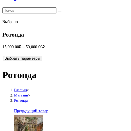
Переключить
поиск
Выбрано:
по
веб-
Ротонда
сайту
Диапазон
15,000.00
₽
–
50,000.00
₽
цен:
Выбрать параметры
15,000.00₽
–
Ротонда
50,000.00₽
Главная
>
Магазин
>
Ротонда
Предыдущий товар