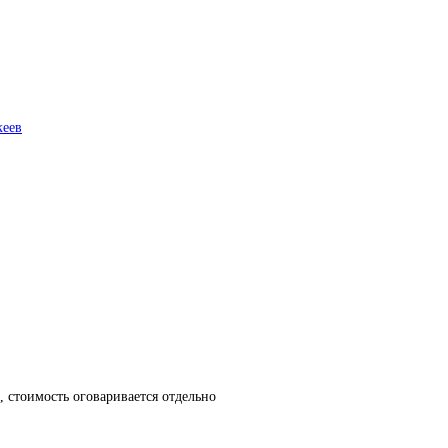
еев
азон
00.00₽
00.00₽
 стоимость оговаривается отдельно