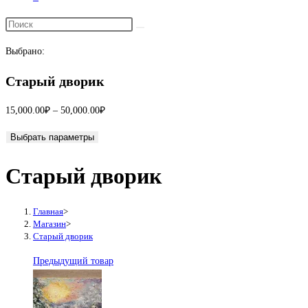
Переключить
поиск
Выбрано:
по
веб-
Старый дворик
сайту
Диапазон
15,000.00
₽
–
50,000.00
₽
цен:
Выбрать параметры
15,000.00₽
–
Старый дворик
50,000.00₽
Главная
>
Магазин
>
Старый дворик
Предыдущий товар