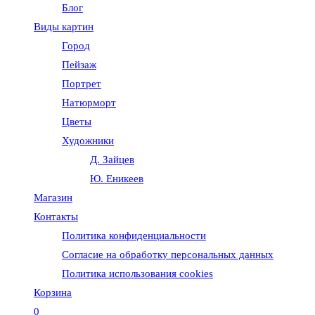
Блог
веб-
Виды картин
Город
сайту
Пейзаж
Портрет
Натюрморт
Цветы
Художники
Д. Зайцев
Ю. Еникеев
Магазин
Контакты
Политика конфиденциальности
Согласие на обработку персональных данных
Политика использования cookies
Корзина
0