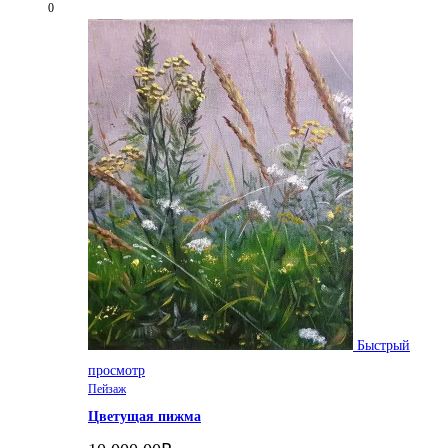
0
Быстрый
просмотр
Пейзаж
Цветущая пижма