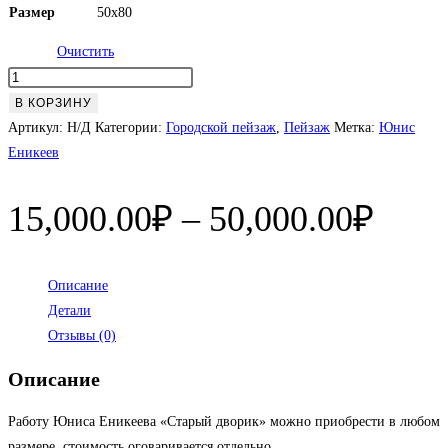
Размер
50х80
Очистить
Количество
товара
В КОРЗИНУ
Старый
Артикул:
Н/Д
Категории:
Городской пейзаж
,
Пейзаж
Метка:
Юнис
дворик
Еникеев
Диап
15,000.00
₽
–
50,000.00
₽
цен:
15,0
Описание
Детали
–
Отзывы (0)
50,0
Описание
Работу Юниса Еникеева «Старый дворик» можно приобрести в любом
размере, стоимость оговаривается отдельно