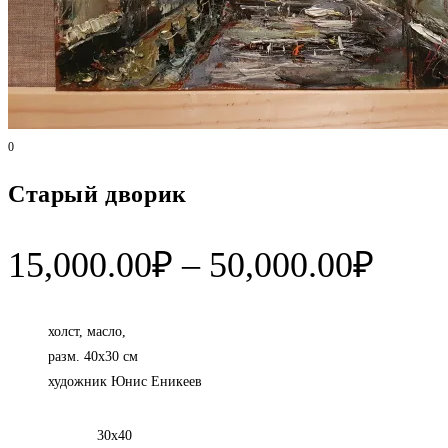
0
Старый дворик
Диап
15,000.00
₽
–
50,000.00
₽
цен:
15,0
холст, масло,
разм. 40х30 см
–
художник Юнис Еникеев
50,0
30х40