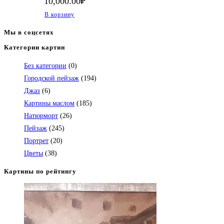
10,000.00
₽
В корзину
Мы в соцсетях
Категории картин
Откроется
в
Без категории
(0)
вашем
Городской пейзаж
(194)
приложении
Джаз
(6)
Картины маслом
(185)
Натюрморт
(26)
Пейзаж
(245)
Портрет
(20)
Цветы
(38)
Картины по рейтингу