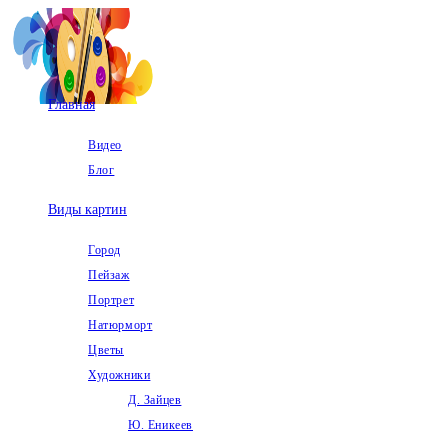
Перейти
к
содержимому
Главная
Видео
Блог
Виды картин
Город
Пейзаж
Портрет
Натюрморт
Цветы
Художники
Д. Зайцев
Ю. Еникеев