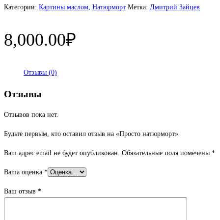
Просто
Категории:
Картины маслом
,
Натюрморт
Метка:
Дмитрий Зайцев
натюрморт
8,000.00
₽
Отзывы (0)
Отзывы
Отзывов пока нет.
Будьте первым, кто оставил отзыв на «Просто натюрморт»
Ваш адрес email не будет опубликован.
Обязательные поля помечены
*
Ваша оценка
*
Ваш отзыв
*