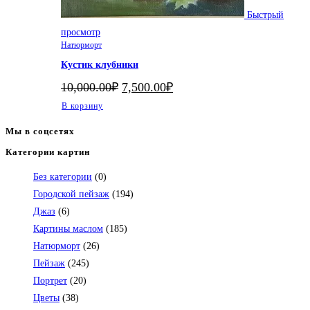
Быстрый
просмотр
Натюрморт
Кустик клубники
Первоначальная
Текущая
10,000.00
₽
7,500.00
₽
цена
цена:
В корзину
составляла
7,500.00₽.
10,000.00₽.
Мы в соцсетях
Категории картин
Откроется
в
Без категории
(0)
вашем
Городской пейзаж
(194)
приложении
Джаз
(6)
Картины маслом
(185)
Натюрморт
(26)
Пейзаж
(245)
Портрет
(20)
Цветы
(38)