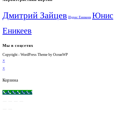
Дмитрий Зайцев
Юнис
Идрис Еникеев
Еникеев
Мы в соцсетях
Copyright - WordPress Theme by OceanWP
Откроется
Откроется
Откроется
Откроется
×
в
в
в
в
×
новой
новой
новой
вашем
вкладке
вкладке
вкладке
приложении
Корзина
Call Now Button