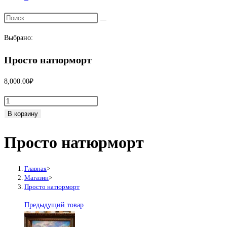
Переключить
поиск
Выбрано:
по
веб-
Просто натюрморт
сайту
8,000.00
₽
Количество
товара
В корзину
Просто
Просто натюрморт
натюрморт
Главная
>
Магазин
>
Просто натюрморт
Предыдущий товар