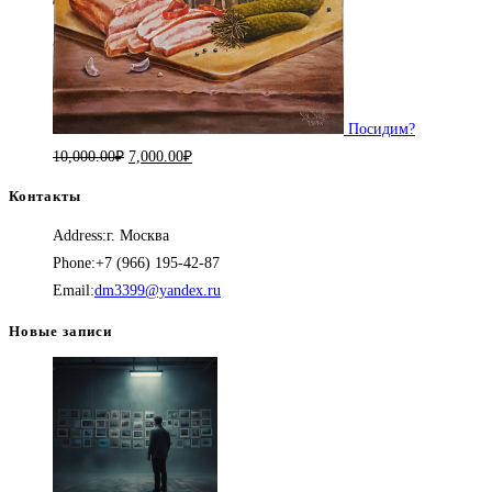
Посидим?
Первоначальная
Текущая
10,000.00
₽
7,000.00
₽
цена
цена:
Контакты
составляла
7,000.00₽.
Address:
г. Москва
10,000.00₽.
Phone:
+7 (966) 195-42-87
Откроется
Email:
dm3399@yandex.ru
в
Новые записи
вашем
приложении