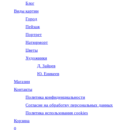
Блог
веб-
Виды картин
Город
сайту
Пейзаж
Портрет
Натюрморт
Цветы
Художники
Д. Зайцев
Ю. Еникеев
Магазин
Контакты
Политика конфиденциальности
Согласие на обработку персональных данных
Политика использования cookies
Корзина
0