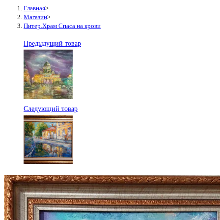
Главная
>
Магазин
>
Питер.Храм Спаса на крови
Предыдущий товар
Следующий товар