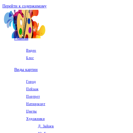
Перейти к содержимому
Главная
Видео
Блог
Виды картин
Город
Пейзаж
Портрет
Натюрморт
Цветы
Художники
Д. Зайцев