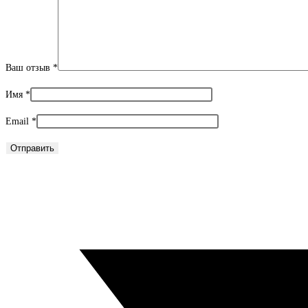
Ваш отзыв
*
Имя
*
Email
*
Открывается
в
новом
окне