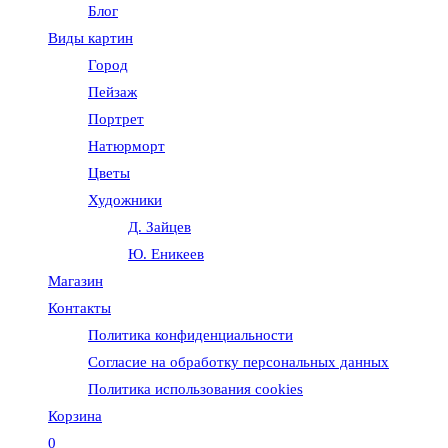
Блог
веб-
Виды картин
Город
сайту
Пейзаж
Портрет
Натюрморт
Цветы
Художники
Д. Зайцев
Ю. Еникеев
Магазин
Контакты
Политика конфиденциальности
Согласие на обработку персональных данных
Политика использования cookies
Корзина
0