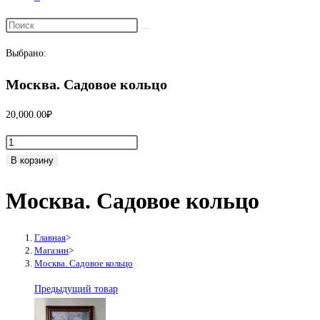
Переключить
поиск
Выбрано:
по
веб-
Москва. Садовое кольцо
сайту
20,000.00
₽
Количество
товара
В корзину
Москва.
Москва. Садовое кольцо
Садовое
кольцо
Главная
>
Магазин
>
Москва. Садовое кольцо
Предыдущий товар