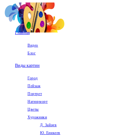
Перейти
к
содержимому
Главная
Видео
Блог
Виды картин
Город
Пейзаж
Портрет
Натюрморт
Цветы
Художники
Д. Зайцев
Ю. Еникеев