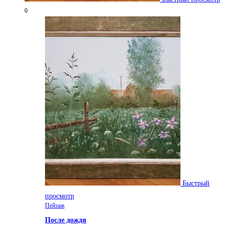
0
Быстрый
просмотр
Пейзаж
После дождя