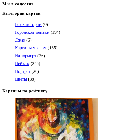
Мы в соцсетях
Категории картин
Откроется
в
Без категории
(0)
вашем
Городской пейзаж
(194)
приложении
Джаз
(6)
Картины маслом
(185)
Натюрморт
(26)
Пейзаж
(245)
Портрет
(20)
Цветы
(38)
Картины по рейтингу