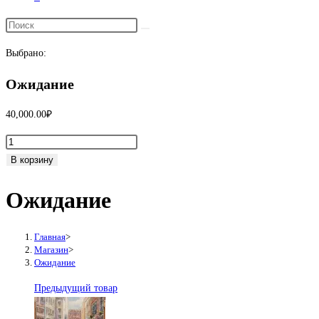
Переключить
поиск
Выбрано:
по
веб-
Ожидание
сайту
40,000.00
₽
Количество
товара
В корзину
Ожидание
Ожидание
Главная
>
Магазин
>
Ожидание
Предыдущий товар