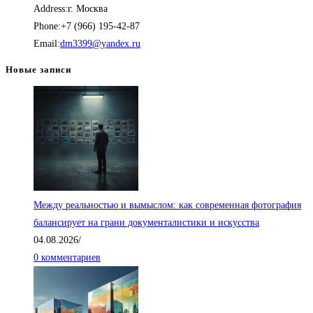
Address:
г. Москва
–
Phone:
+7 (966) 195-42-87
50,000.00₽
Откроется
Email:
dm3399@yandex.ru
в
Новые записи
вашем
приложении
Между реальностью и вымыслом: как современная фотография
балансирует на грани документалистики и искусства
04.08.2026
/
0 комментариев