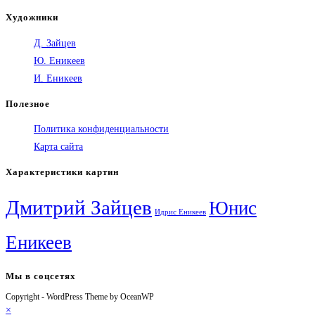
Художники
Д. Зайцев
Ю. Еникеев
И. Еникеев
Полезное
Политика конфиденциальности
Карта сайта
Характеристики картин
Дмитрий Зайцев
Юнис
Идрис Еникеев
Еникеев
Мы в соцсетях
Copyright - WordPress Theme by OceanWP
Откроется
Откроется
Откроется
Откроется
×