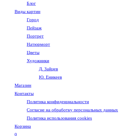
Блог
веб-
Виды картин
Город
сайту
Пейзаж
Портрет
Натюрморт
Цветы
Художники
Д. Зайцев
Ю. Еникеев
Магазин
Контакты
Политика конфиденциальности
Согласие на обработку персональных данных
Политика использования cookies
Корзина
0