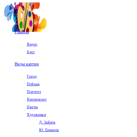
Перейти
к
содержимому
Главная
Видео
Блог
Виды картин
Город
Пейзаж
Портрет
Натюрморт
Цветы
Художники
Д. Зайцев
Ю. Еникеев