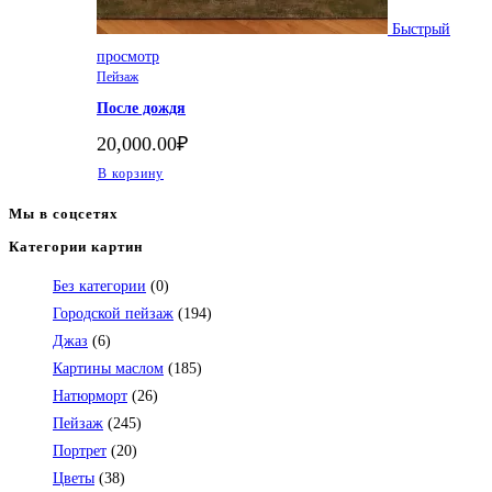
Быстрый
просмотр
Пейзаж
После дождя
20,000.00
₽
В корзину
Мы в соцсетях
Категории картин
Откроется
в
Без категории
(0)
вашем
Городской пейзаж
(194)
приложении
Джаз
(6)
Картины маслом
(185)
Натюрморт
(26)
Пейзаж
(245)
Портрет
(20)
Цветы
(38)