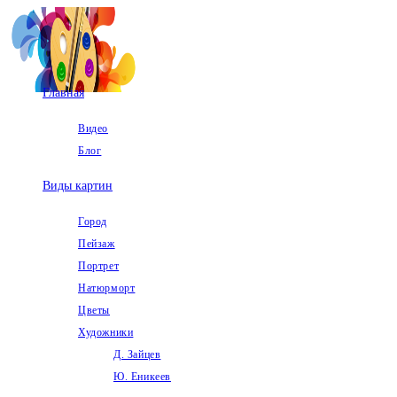
Перейти
к
содержимому
Главная
Видео
Блог
Виды картин
Город
Пейзаж
Портрет
Натюрморт
Цветы
Художники
Д. Зайцев
Ю. Еникеев