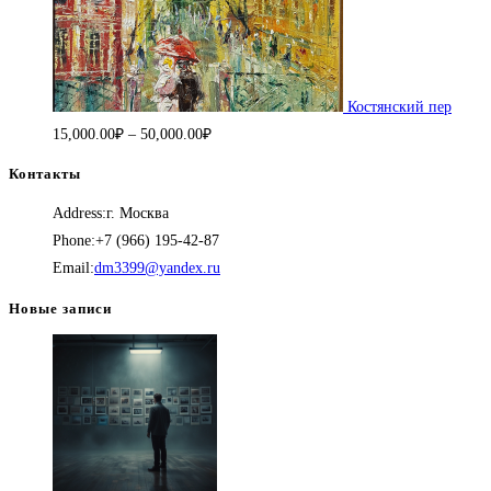
Костянский пер
Диапазон
15,000.00
₽
–
50,000.00
₽
цен:
Контакты
15,000.00₽
Address:
г. Москва
–
Phone:
+7 (966) 195-42-87
50,000.00₽
Откроется
Email:
dm3399@yandex.ru
в
Новые записи
вашем
приложении