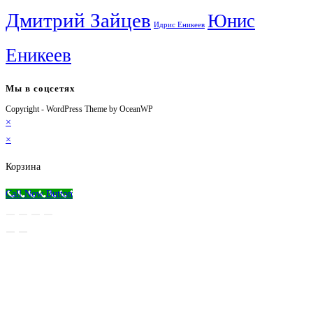
Дмитрий Зайцев
Юнис
Идрис Еникеев
Еникеев
Мы в соцсетях
Copyright - WordPress Theme by OceanWP
Откроется
Откроется
Откроется
Откроется
×
в
в
в
в
×
новой
новой
новой
вашем
вкладке
вкладке
вкладке
приложении
Корзина
Call Now Button