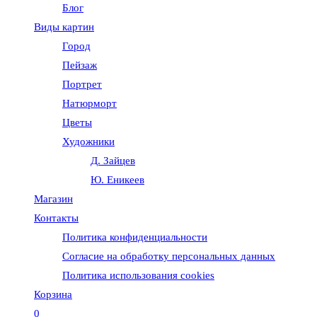
Блог
веб-
Виды картин
Город
сайту
Пейзаж
Портрет
Натюрморт
Цветы
Художники
Д. Зайцев
Ю. Еникеев
Магазин
Контакты
Политика конфиденциальности
Согласие на обработку персональных данных
Политика использования cookies
Корзина
0