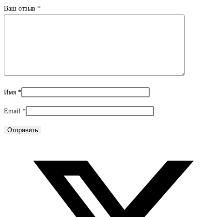
Ваш отзыв
*
Имя
*
Email
*
Открывается
в
новом
окне