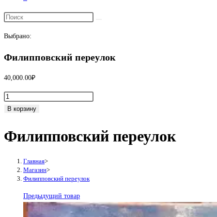
Переключить
поиск
Выбрано:
по
веб-
Филипповский переулок
сайту
40,000.00
₽
Количество
товара
В корзину
Филипповский
Филипповский переулок
переулок
Главная
>
Магазин
>
Филипповский переулок
Предыдущий товар