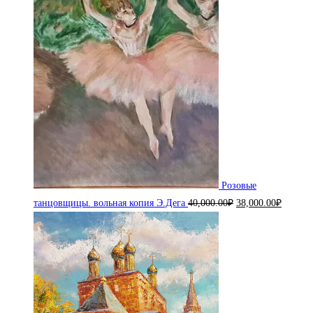
Розовые
Первоначальная
Текуща
танцовщицы. вольная копия Э.Дега
40,000.00
₽
38,000.00
₽
цена
цена:
составляла
38,000.
40,000.00₽.