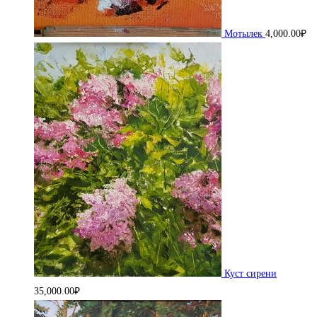
Мотылек
4,000.00
₽
Куст сирени
35,000.00
₽