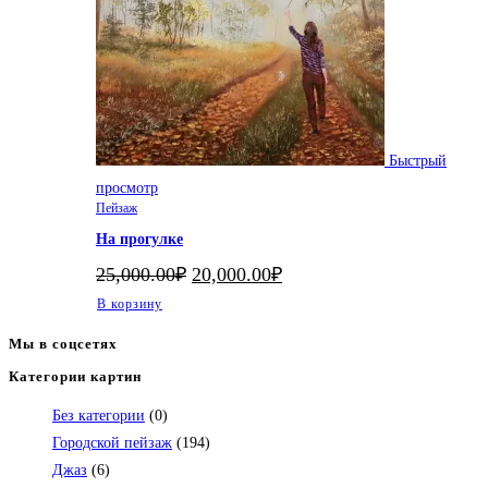
Быстрый
просмотр
Пейзаж
На прогулке
Первоначальная
Текущая
25,000.00
₽
20,000.00
₽
цена
цена:
В корзину
составляла
20,000.00₽.
25,000.00₽.
Мы в соцсетях
Категории картин
Откроется
в
Без категории
(0)
вашем
Городской пейзаж
(194)
приложении
Джаз
(6)