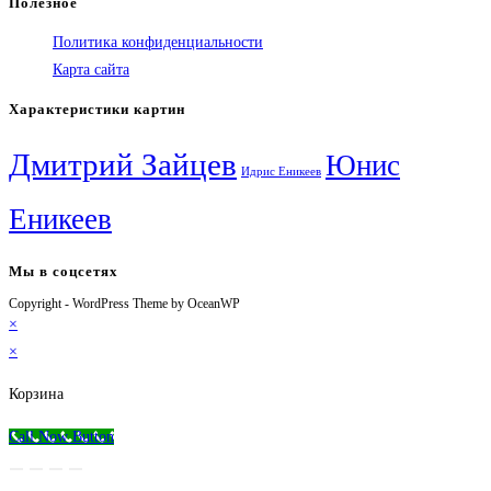
Полезное
Политика конфиденциальности
Карта сайта
Характеристики картин
Дмитрий Зайцев
Юнис
Идрис Еникеев
Еникеев
Мы в соцсетях
Copyright - WordPress Theme by OceanWP
Откроется
Откроется
Откроется
Откроется
×
в
в
в
в
×
новой
новой
новой
вашем
вкладке
вкладке
вкладке
приложении
Корзина
Call Now Button