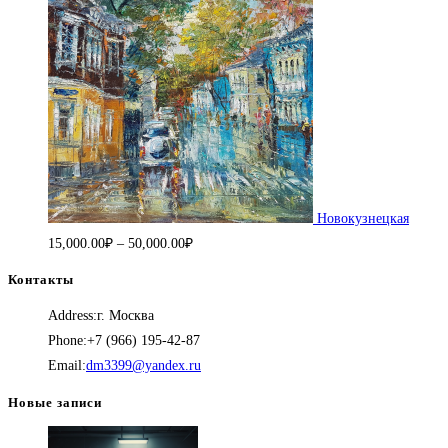
Новокузнецкая
Диапазон
15,000.00
₽
–
50,000.00
₽
цен:
Контакты
15,000.00₽
Address:
г. Москва
–
Phone:
+7 (966) 195-42-87
50,000.00₽
Откроется
Email:
dm3399@yandex.ru
в
Новые записи
вашем
приложении