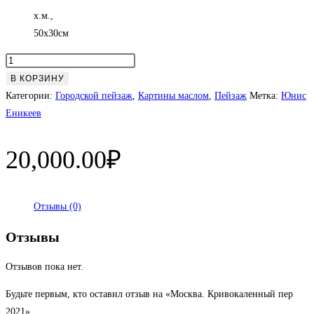
х.м.,
50х30см
Количество
товара
В КОРЗИНУ
Москва.
Категории:
Городской пейзаж
,
Картины маслом
,
Пейзаж
Метка:
Юнис
Кривокаленный
Еникеев
пер
2021
20,000.00
₽
Отзывы (0)
Отзывы
Отзывов пока нет.
Будьте первым, кто оставил отзыв на «Москва. Кривокаленный пер
2021»