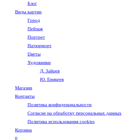
Блог
веб-
Виды картин
Город
сайту
Пейзаж
Портрет
Натюрморт
Цветы
Художники
Д. Зайцев
Ю. Еникеев
Магазин
Контакты
Политика конфиденциальности
Согласие на обработку персональных данных
Политика использования cookies
Корзина
0