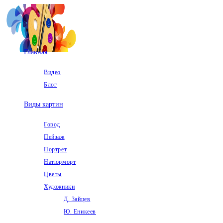
Перейти
к
содержимому
Главная
Видео
Блог
Виды картин
Город
Пейзаж
Портрет
Натюрморт
Цветы
Художники
Д. Зайцев
Ю. Еникеев