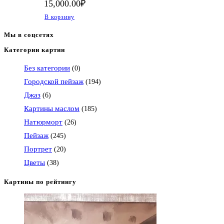
15,000.00
₽
В корзину
Мы в соцсетях
Категории картин
Откроется
в
Без категории
(0)
вашем
Городской пейзаж
(194)
приложении
Джаз
(6)
Картины маслом
(185)
Натюрморт
(26)
Пейзаж
(245)
Портрет
(20)
Цветы
(38)
Картины по рейтингу