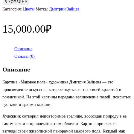
товара
В КОРЗИНУ
Маковое
Категория:
Цветы
Метка:
Дмитрий Зайцев
поле
15,000.00
₽
Описание
Отзывы (0)
Описание
Картина «Маковое поле» художника Дмитрия Зайцева — это
произведение искусства, которое окутывает нас своей красотой и
романтикой. На этой картины передано великолепие полей, покрытых
густыми и яркими маками.
Художник сотворил неповторимое зрелище, воссоздав природу в ее
самом ярком и привлекательном обличии. Картина привлекает
взгляды своей живописной панорамой макового поля. Каждый мак