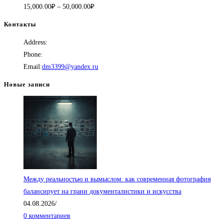
Диапазон
15,000.00
₽
–
50,000.00
₽
цен:
Контакты
15,000.00₽
Address:
г. Москва
–
Phone:
+7 (966) 195-42-87
50,000.00₽
Откроется
Email:
dm3399@yandex.ru
в
Новые записи
вашем
приложении
Между реальностью и вымыслом: как современная фотография
балансирует на грани документалистики и искусства
04.08.2026
/
0 комментариев