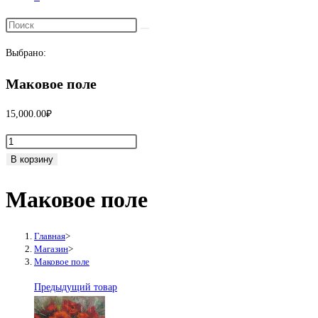
Переключить
поиск
Выбрано:
по
веб-
Маковое поле
сайту
15,000.00
₽
Количество
товара
В корзину
Маковое
Маковое поле
поле
Главная
>
Магазин
>
Маковое поле
Предыдущий товар