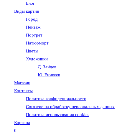
Блог
веб-
Виды картин
Город
сайту
Пейзаж
Портрет
Натюрморт
Цветы
Художники
Д. Зайцев
Ю. Еникеев
Магазин
Контакты
Политика конфиденциальности
Согласие на обработку персональных данных
Политика использования cookies
Корзина
0