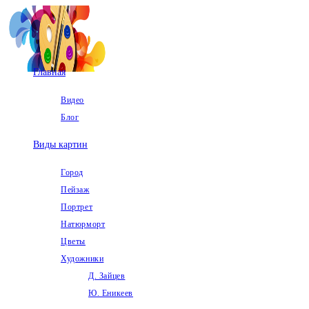
Перейти
к
содержимому
Главная
Видео
Блог
Виды картин
Город
Пейзаж
Портрет
Натюрморт
Цветы
Художники
Д. Зайцев
Ю. Еникеев