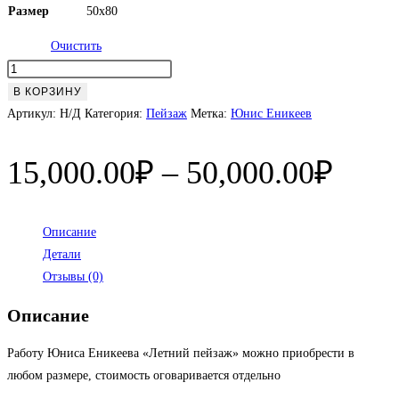
Размер
50х80
Очистить
Количество
товара
В КОРЗИНУ
Летний
Артикул:
Н/Д
Категория:
Пейзаж
Метка:
Юнис Еникеев
пейзаж
Диап
15,000.00
₽
–
50,000.00
₽
цен:
15,0
Описание
Детали
–
Отзывы (0)
50,0
Описание
Работу Юниса Еникеева «Летний пейзаж» можно приобрести в
любом размере, стоимость оговаривается отдельно