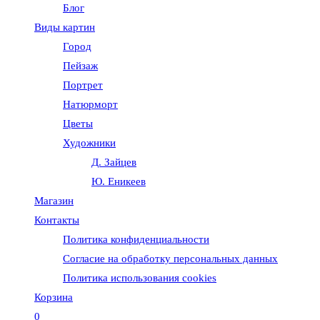
Блог
веб-
Виды картин
Город
сайту
Пейзаж
Портрет
Натюрморт
Цветы
Художники
Д. Зайцев
Ю. Еникеев
Магазин
Контакты
Политика конфиденциальности
Согласие на обработку персональных данных
Политика использования cookies
Корзина
0