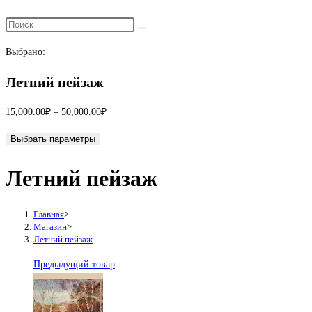
Переключить
поиск
Выбрано:
по
веб-
Летний пейзаж
сайту
Диапазон
15,000.00
₽
–
50,000.00
₽
цен:
Выбрать параметры
15,000.00₽
–
Летний пейзаж
50,000.00₽
Главная
>
Магазин
>
Летний пейзаж
Предыдущий товар