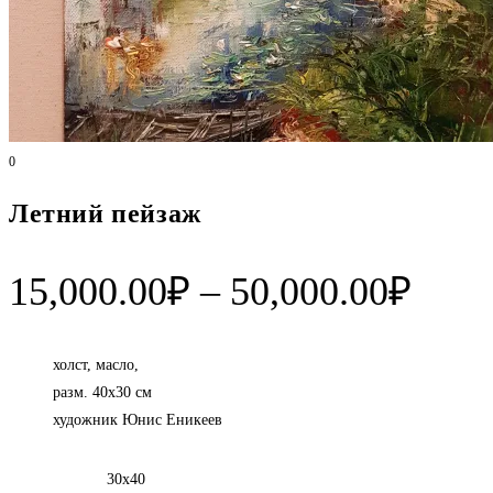
0
Летний пейзаж
Диап
15,000.00
₽
–
50,000.00
₽
цен:
15,0
холст, масло,
разм. 40х30 см
–
художник Юнис Еникеев
50,0
30х40