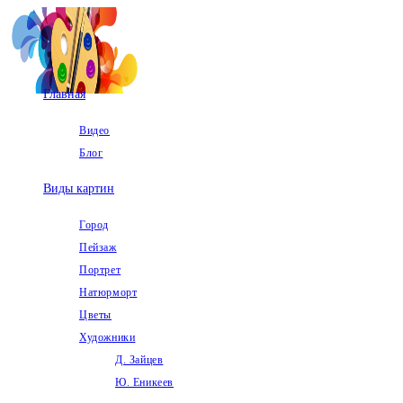
Перейти
к
содержимому
Главная
Видео
Блог
Виды картин
Город
Пейзаж
Портрет
Натюрморт
Цветы
Художники
Д. Зайцев
Ю. Еникеев