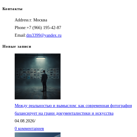
Контакты
Address:
г. Москва
Phone:
+7 (966) 195-42-87
Откроется
Email:
dm3399@yandex.ru
в
Новые записи
вашем
приложении
Между реальностью и вымыслом: как современная фотография
балансирует на грани документалистики и искусства
04.08.2026
/
0 комментариев