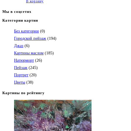
В корзину
Мы в соцсетях
Категории картин
Откроется
в
Без категории
(0)
вашем
Городской пейзаж
(194)
приложении
Джаз
(6)
Картины маслом
(185)
Натюрморт
(26)
Пейзаж
(245)
Портрет
(20)
Цветы
(38)
Картины по рейтингу