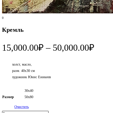
0
Кремль
Диап
15,000.00
₽
–
50,000.00
₽
цен:
15,0
холст, масло,
разм. 40х30 см
–
художник Юнис Еникеев
50,0
30х40
Размер
50х80
Очистить