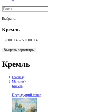
Переключить
поиск
Выбрано:
по
веб-
Кремль
сайту
Диапазон
15,000.00
₽
–
50,000.00
₽
цен:
Выбрать параметры
15,000.00₽
–
Кремль
50,000.00₽
Главная
>
Магазин
>
Кремль
Предыдущий товар