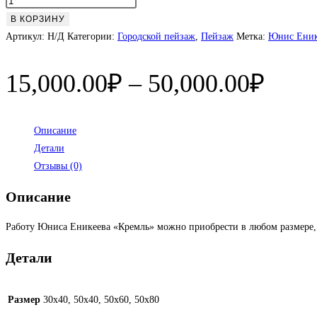
Количество
товара
В КОРЗИНУ
Кремль
Артикул:
Н/Д
Категории:
Городской пейзаж
,
Пейзаж
Метка:
Юнис Еник
Диап
15,000.00
₽
–
50,000.00
₽
цен:
15,0
Описание
Детали
–
Отзывы (0)
50,0
Описание
Работу Юниса Еникеева «Кремль» можно приобрести в любом размере, 
Детали
Размер
30х40, 50х40, 50х60, 50х80