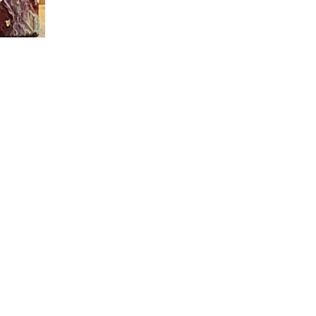
азон
00.00₽
00.00₽