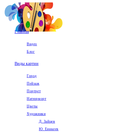
Перейти
к
содержимому
Главная
Видео
Блог
Виды картин
Город
Пейзаж
Портрет
Натюрморт
Цветы
Художники
Д. Зайцев
Ю. Еникеев