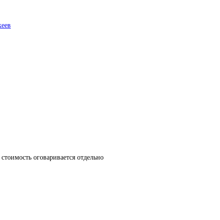
еев
азон
00.00₽
00.00₽
стоимость оговаривается отдельно