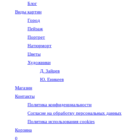
Блог
веб-
Виды картин
Город
сайту
Пейзаж
Портрет
Натюрморт
Цветы
Художники
Д. Зайцев
Ю. Еникеев
Магазин
Контакты
Политика конфиденциальности
Согласие на обработку персональных данных
Политика использования cookies
Корзина
0