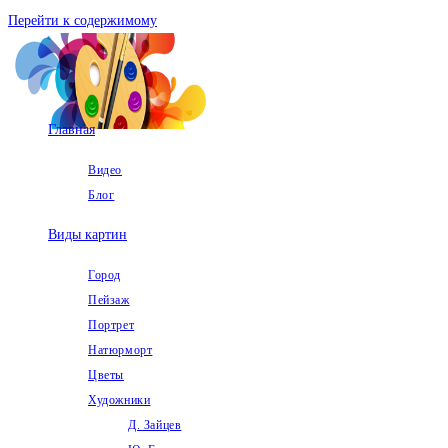
Перейти к содержимому
Главная
Видео
Блог
Виды картин
Город
Пейзаж
Портрет
Натюрморт
Цветы
Художники
Д. Зайцев