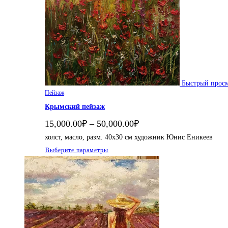
Быстрый прос
Пейзаж
Крымский пейзаж
Диапазон
15,000.00
₽
–
50,000.00
₽
цен:
холст, масло, разм. 40х30 см художник Юнис Еникеев
15,000.00₽
–
Этот
Выберите параметры
50,000.00₽
товар
имеет
несколько
вариаций.
Опции
можно