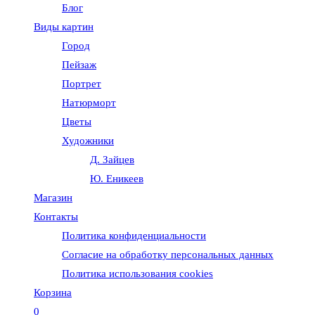
Блог
веб-
Виды картин
Город
сайту
Пейзаж
Портрет
Натюрморт
Цветы
Художники
Д. Зайцев
Ю. Еникеев
Магазин
Контакты
Политика конфиденциальности
Согласие на обработку персональных данных
Политика использования cookies
Корзина
0