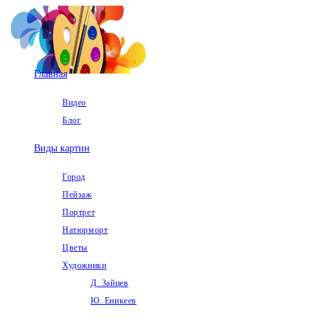
Перейти
к
содержимому
Главная
Видео
Блог
Виды картин
Город
Пейзаж
Портрет
Натюрморт
Цветы
Художники
Д. Зайцев
Ю. Еникеев