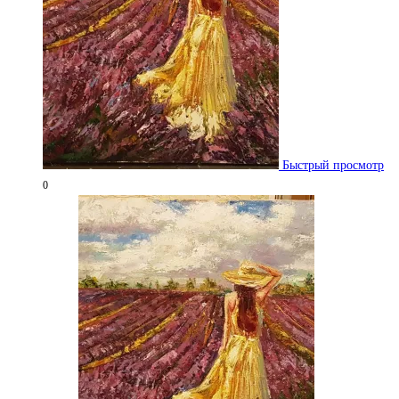
выбрать
на
странице
товара.
Быстрый просмотр
0