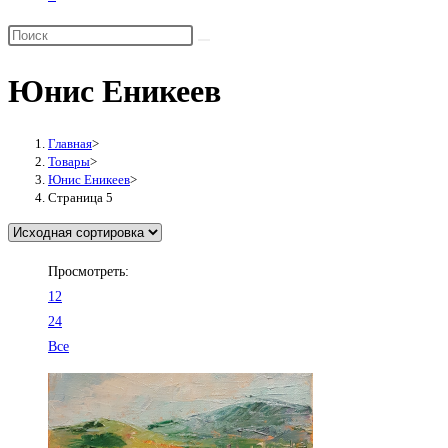
Переключить
поиск
по
Юнис Еникеев
веб-
сайту
Главная
>
Товары
>
Юнис Еникеев
>
Страница 5
Просмотреть:
12
24
Все