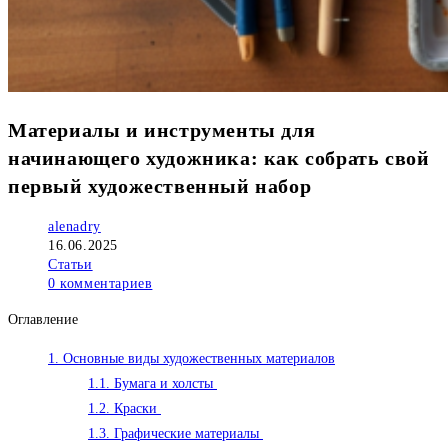
Материалы и инструменты для
начинающего художника: как собрать свой
первый художественный набор
Автор
alenadry
записи:
Запись
16.06.2025
опубликована:
Рубрика
Статьи
записи:
Комментарии
0 комментариев
к
Оглавление
записи:
1.
Основные виды художественных материалов
1.1.
Бумага и холсты
1.2.
Краски
1.3.
Графические материалы