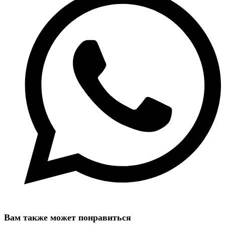
новом
окне
Вам также может понравиться