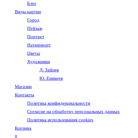
Блог
веб-
Виды картин
Город
сайту
Пейзаж
Портрет
Натюрморт
Цветы
Художники
Д. Зайцев
Ю. Еникеев
Магазин
Контакты
Политика конфиденциальности
Согласие на обработку персональных данных
Политика использования cookies
Корзина
0