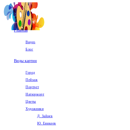
Перейти
к
содержимому
Главная
Видео
Блог
Виды картин
Город
Пейзаж
Портрет
Натюрморт
Цветы
Художники
Д. Зайцев
Ю. Еникеев