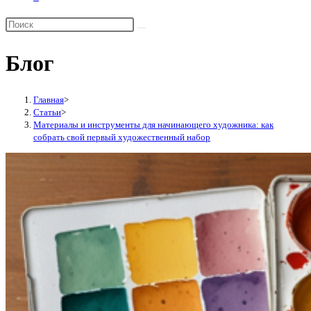
Переключить
поиск
по
Блог
веб-
сайту
Главная
>
Статьи
>
Материалы и инструменты для начинающего художника: как
собрать свой первый художественный набор