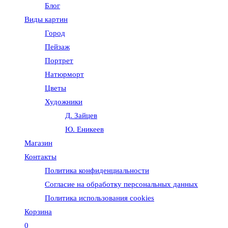
Блог
веб-
Виды картин
Город
сайту
Пейзаж
Портрет
Натюрморт
Цветы
Художники
Д. Зайцев
Ю. Еникеев
Магазин
Контакты
Политика конфиденциальности
Согласие на обработку персональных данных
Политика использования cookies
Корзина
0