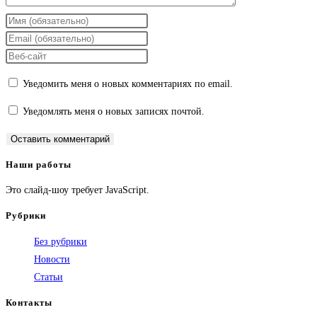
Введите
свое
Введите
имя
свой
Введите
или
email-
URL
Уведомить меня о новых комментариях по email.
имя
адрес,
вашего
пользователя,
чтобы
веб-
Уведомлять меня о новых записях почтой.
чтобы
прокомментировать
сайта
прокомментировать
(необязательно)
Наши работы
Это слайд-шоу требует JavaScript.
Рубрики
Без рубрики
Новости
Статьи
Контакты