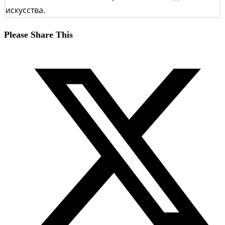
искусства.
Поделиться
Please Share This
этим
Открывается
контентом
в
новом
окне