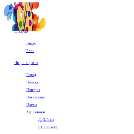
Перейти
к
содержимому
Главная
Видео
Блог
Виды картин
Город
Пейзаж
Портрет
Натюрморт
Цветы
Художники
Д. Зайцев
Ю. Еникеев