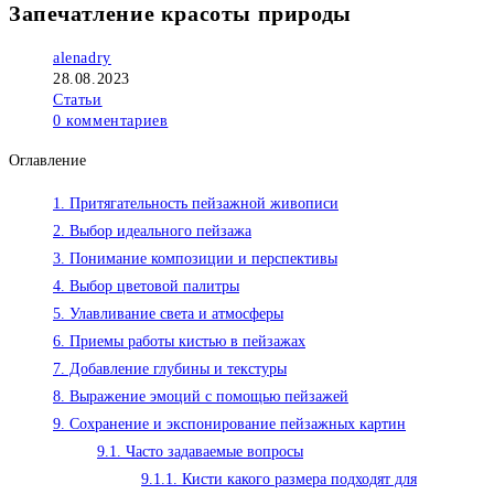
Запечатление красоты природы
Автор
alenadry
записи:
Запись
28.08.2023
опубликована:
Рубрика
Статьи
записи:
Комментарии
0 комментариев
к
Оглавление
записи:
1.
Притягательность пейзажной живописи
2.
Выбор идеального пейзажа
3.
Понимание композиции и перспективы
4.
Выбор цветовой палитры
5.
Улавливание света и атмосферы
6.
Приемы работы кистью в пейзажах
7.
Добавление глубины и текстуры
8.
Выражение эмоций с помощью пейзажей
9.
Сохранение и экспонирование пейзажных картин
9.1.
Часто задаваемые вопросы
9.1.1.
Кисти какого размера подходят для