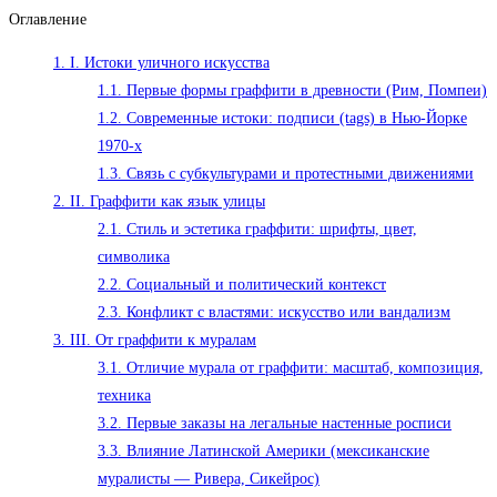
Оглавление
записи:
1.
I. Истоки уличного искусства
1.1.
Первые формы граффити в древности (Рим, Помпеи)
1.2.
Современные истоки: подписи (tags) в Нью-Йорке
1970-х
1.3.
Связь с субкультурами и протестными движениями
2.
II. Граффити как язык улицы
2.1.
Стиль и эстетика граффити: шрифты, цвет,
символика
2.2.
Социальный и политический контекст
2.3.
Конфликт с властями: искусство или вандализм
3.
III. От граффити к муралам
3.1.
Отличие мурала от граффити: масштаб, композиция,
техника
3.2.
Первые заказы на легальные настенные росписи
3.3.
Влияние Латинской Америки (мексиканские
муралисты — Ривера, Сикейрос)