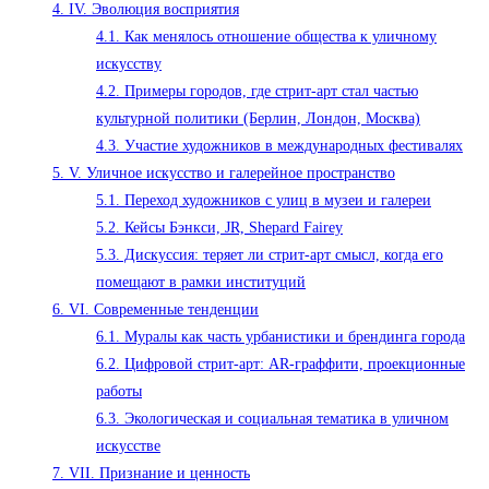
4.
IV. Эволюция восприятия
4.1.
Как менялось отношение общества к уличному
искусству
4.2.
Примеры городов, где стрит-арт стал частью
культурной политики (Берлин, Лондон, Москва)
4.3.
Участие художников в международных фестивалях
5.
V. Уличное искусство и галерейное пространство
5.1.
Переход художников с улиц в музеи и галереи
5.2.
Кейсы Бэнкси, JR, Shepard Fairey
5.3.
Дискуссия: теряет ли стрит-арт смысл, когда его
помещают в рамки институций
6.
VI. Современные тенденции
6.1.
Муралы как часть урбанистики и брендинга города
6.2.
Цифровой стрит-арт: AR-граффити, проекционные
работы
6.3.
Экологическая и социальная тематика в уличном
искусстве
7.
VII. Признание и ценность