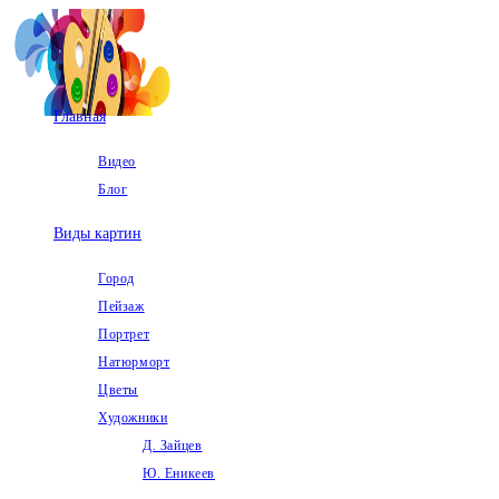
Перейти
к
содержимому
Главная
Видео
Блог
Виды картин
Город
Пейзаж
Портрет
Натюрморт
Цветы
Художники
Д. Зайцев
Ю. Еникеев