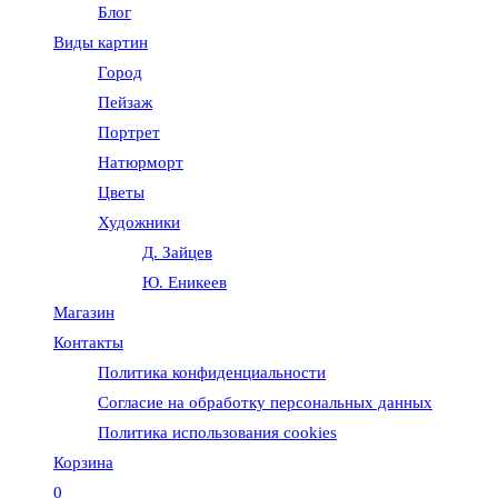
Блог
веб-
Виды картин
Город
сайту
Пейзаж
Портрет
Натюрморт
Цветы
Художники
Д. Зайцев
Ю. Еникеев
Магазин
Контакты
Политика конфиденциальности
Согласие на обработку персональных данных
Политика использования cookies
Корзина
0