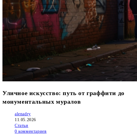
Уличное искусство: путь от граффити до
монументальных муралов
Автор
alenadry
записи:
Запись
11.05.2026
опубликована:
Рубрика
Статьи
записи:
Комментарии
0 комментариев
к