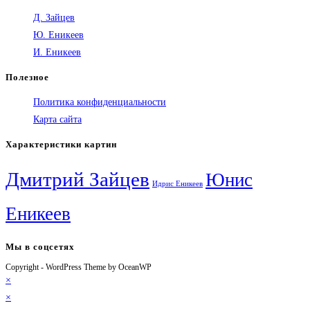
Д. Зайцев
Ю. Еникеев
И. Еникеев
Полезное
Политика конфиденциальности
Карта сайта
Характеристики картин
Дмитрий Зайцев
Юнис
Идрис Еникеев
Еникеев
Мы в соцсетях
Copyright - WordPress Theme by OceanWP
Откроется
Откроется
Откроется
Откроется
×
в
в
в
в
×
новой
новой
новой
вашем