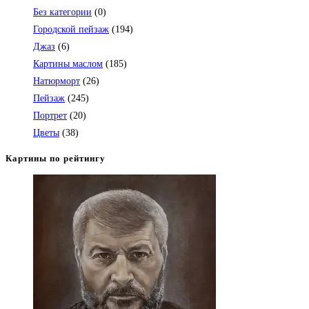
в
Без категории
(0)
вашем
Городской пейзаж
(194)
приложении
Джаз
(6)
Картины маслом
(185)
Натюрморт
(26)
Пейзаж
(245)
Портрет
(20)
Цветы
(38)
Картины по рейтингу