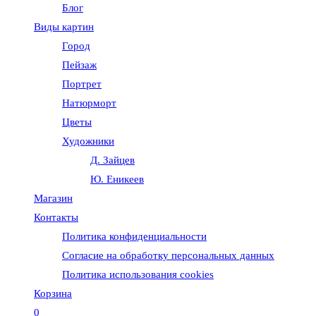
Блог
веб-
Виды картин
Город
сайту
Пейзаж
Портрет
Натюрморт
Цветы
Художники
Д. Зайцев
Ю. Еникеев
Магазин
Контакты
Политика конфиденциальности
Согласие на обработку персональных данных
Политика использования cookies
Корзина
0