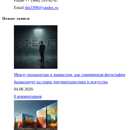
Phone:
+7 (966) 195-42-87
50,000.00₽
Откроется
Email:
dm3399@yandex.ru
в
Новые записи
вашем
приложении
Между реальностью и вымыслом: как современная фотография
балансирует на грани документалистики и искусства
04.08.2026
/
0 комментариев