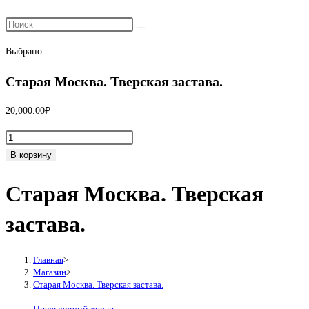
Переключить
поиск
Выбрано:
по
веб-
Старая Москва. Тверская застава.
сайту
20,000.00
₽
Количество
товара
В корзину
Старая
Старая Москва. Тверская
Москва.
Тверская
застава.
застава.
Главная
>
Магазин
>
Старая Москва. Тверская застава.