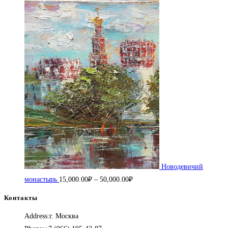
Новодевичий
Диапазон
монастырь
15,000.00
₽
–
50,000.00
₽
цен:
Контакты
15,000.00₽
Address:
г. Москва
–