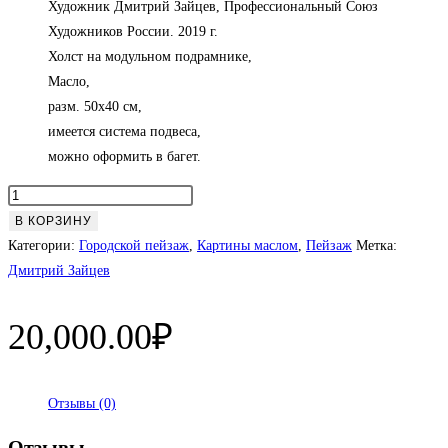
Художник Дмитрий Зайцев, Профессиональный Союз
Художников России. 2019 г.
Холст на модульном подрамнике,
Масло,
разм. 50х40 см,
имеется система подвеса,
можно оформить в багет.
Количество
товара
В КОРЗИНУ
Старая
Категории:
Городской пейзаж
,
Картины маслом
,
Пейзаж
Метка:
Москва.
Дмитрий Зайцев
Тверская
застава.
20,000.00
₽
Отзывы (0)
Отзывы