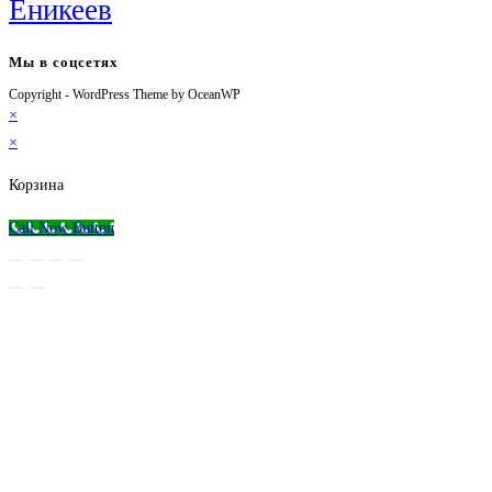
Еникеев
Мы в соцсетях
Copyright - WordPress Theme by OceanWP
Откроется
Откроется
Откроется
Откроется
×
в
в
в
в
×
новой
новой
новой
вашем
вкладке
вкладке
вкладке
приложении
Корзина
Call Now Button