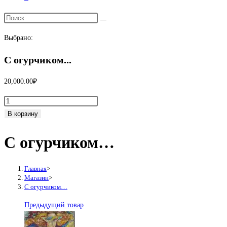
Переключить
поиск
Выбрано:
по
веб-
С огурчиком...
сайту
20,000.00
₽
Количество
товара
В корзину
С
С огурчиком…
огурчиком...
Главная
>
Магазин
>
С огурчиком…
Предыдущий товар