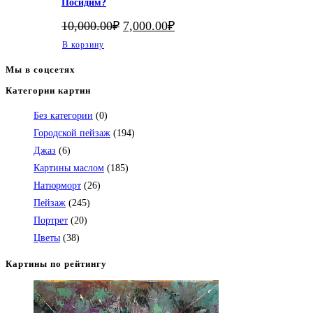
Посидим?
Первоначальная
Текущая
10,000.00
₽
7,000.00
₽
цена
цена:
В корзину
составляла
7,000.00₽.
10,000.00₽.
Мы в соцсетях
Категории картин
Откроется
в
Без категории
(0)
вашем
Городской пейзаж
(194)
приложении
Джаз
(6)
Картины маслом
(185)
Натюрморт
(26)
Пейзаж
(245)
Портрет
(20)
Цветы
(38)
Картины по рейтингу