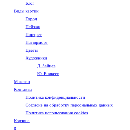
Блог
веб-
Виды картин
Город
сайту
Пейзаж
Портрет
Натюрморт
Цветы
Художники
Д. Зайцев
Ю. Еникеев
Магазин
Контакты
Политика конфиденциальности
Согласие на обработку персональных данных
Политика использования cookies
Корзина
0