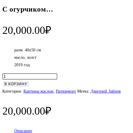
С огурчиком…
20,000.00
₽
разм. 40х50 см
масло, холст
2019 год
Количество
товара
В КОРЗИНУ
С
Категории:
Картины маслом
,
Натюрморт
Метка:
Дмитрий Зайцев
огурчиком...
20,000.00
₽
Описание