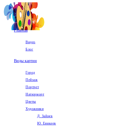
Перейти
к
содержимому
Главная
Видео
Блог
Виды картин
Город
Пейзаж
Портрет
Натюрморт
Цветы
Художники
Д. Зайцев
Ю. Еникеев