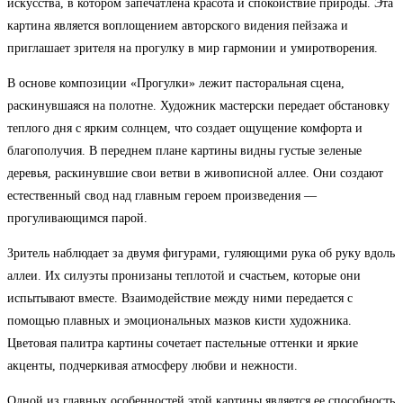
искусства, в котором запечатлена красота и спокойствие природы. Эта
картина является воплощением авторского видения пейзажа и
приглашает зрителя на прогулку в мир гармонии и умиротворения.
В основе композиции «Прогулки» лежит пасторальная сцена,
раскинувшаяся на полотне. Художник мастерски передает обстановку
теплого дня с ярким солнцем, что создает ощущение комфорта и
благополучия. В переднем плане картины видны густые зеленые
деревья, раскинувшие свои ветви в живописной аллее. Они создают
естественный свод над главным героем произведения —
прогуливающимся парой.
Зритель наблюдает за двумя фигурами, гуляющими рука об руку вдоль
аллеи. Их силуэты пронизаны теплотой и счастьем, которые они
испытывают вместе. Взаимодействие между ними передается с
помощью плавных и эмоциональных мазков кисти художника.
Цветовая палитра картины сочетает пастельные оттенки и яркие
акценты, подчеркивая атмосферу любви и нежности.
Одной из главных особенностей этой картины является ее способность