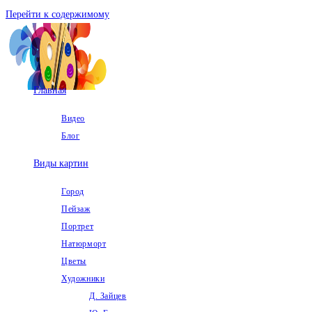
Перейти к содержимому
Главная
Видео
Блог
Виды картин
Город
Пейзаж
Портрет
Натюрморт
Цветы
Художники
Д. Зайцев