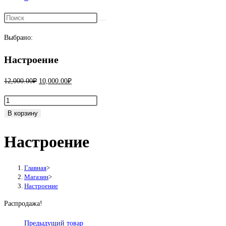
Переключить
поиск
Выбрано:
по
веб-
Настроение
сайту
Первоначальная
Текущая
12,000.00
₽
10,000.00
₽
цена
цена:
Количество
составляла
10,000.00₽.
товара
В корзину
12,000.00₽.
Настроение
Настроение
Главная
>
Магазин
>
Настроение
Распродажа!
Предыдущий товар