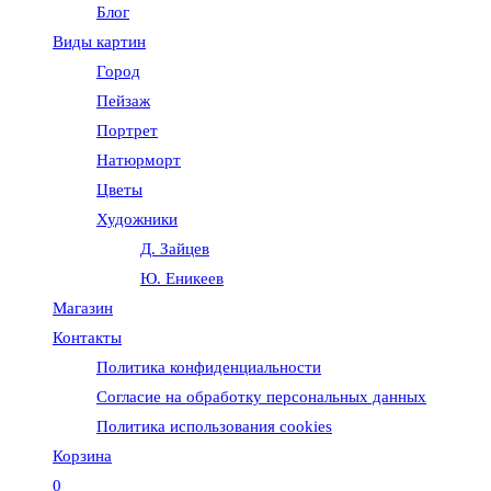
Блог
веб-
Виды картин
Город
сайту
Пейзаж
Портрет
Натюрморт
Цветы
Художники
Д. Зайцев
Ю. Еникеев
Магазин
Контакты
Политика конфиденциальности
Согласие на обработку персональных данных
Политика использования cookies
Корзина
0