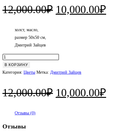
Первоначальная
Текущ
12,000.00
₽
10,000.00
₽
цена
цена:
составляла
10,000
холст, масло,
размер 50х50 см,
12,000.00₽.
Дмитрий Зайцев
Количество
товара
В КОРЗИНУ
Настроение
Категория:
Цветы
Метка:
Дмитрий Зайцев
Первоначальная
Текущ
12,000.00
₽
10,000.00
₽
цена
цена:
составляла
10,000
Отзывы (0)
12,000.00₽.
Отзывы