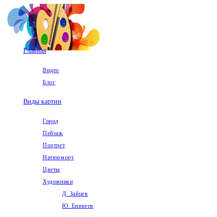
Перейти
к
содержимому
Главная
Видео
Блог
Виды картин
Город
Пейзаж
Портрет
Натюрморт
Цветы
Художники
Д. Зайцев
Ю. Еникеев