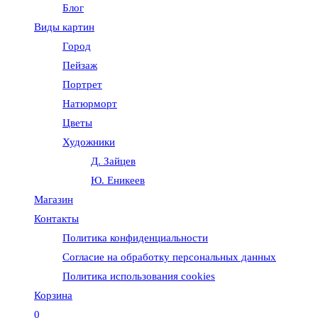
Блог
веб-
Виды картин
Город
сайту
Пейзаж
Портрет
Натюрморт
Цветы
Художники
Д. Зайцев
Ю. Еникеев
Магазин
Контакты
Политика конфиденциальности
Согласие на обработку персональных данных
Политика использования cookies
Корзина
0