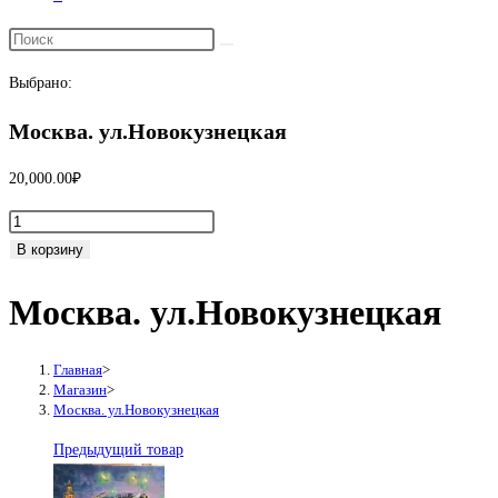
Переключить
поиск
Выбрано:
по
веб-
Москва. ул.Новокузнецкая
сайту
20,000.00
₽
Количество
товара
В корзину
Москва.
Москва. ул.Новокузнецкая
ул.Новокузнецкая
Главная
>
Магазин
>
Москва. ул.Новокузнецкая
Предыдущий товар