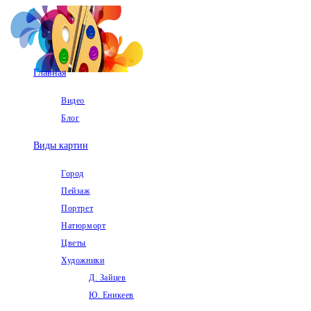
Перейти
к
содержимому
Главная
Видео
Блог
Виды картин
Город
Пейзаж
Портрет
Натюрморт
Цветы
Художники
Д. Зайцев
Ю. Еникеев