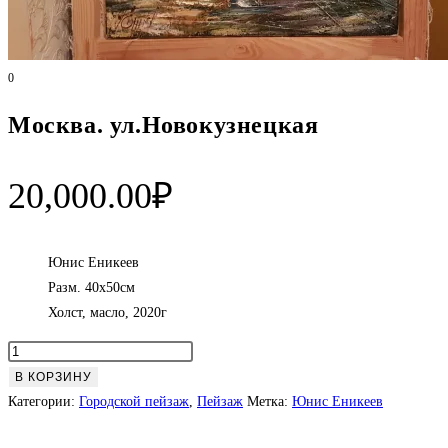
0
Москва. ул.Новокузнецкая
20,000.00
₽
Юнис Еникеев
Разм. 40х50см
Холст, масло, 2020г
Количество
товара
В КОРЗИНУ
Москва.
Категории:
Городской пейзаж
,
Пейзаж
Метка:
Юнис Еникеев
ул.Новокузнецкая