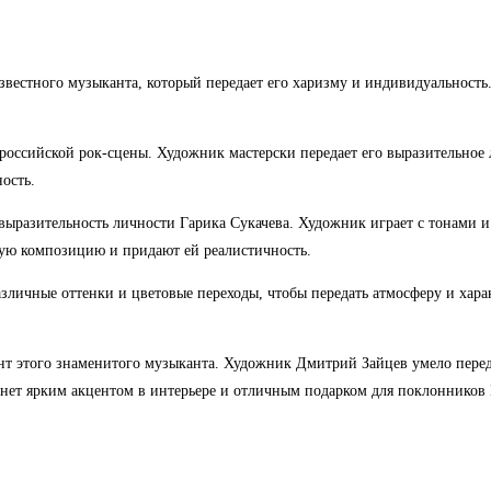
естного музыканта, который передает его харизму и индивидуальность. 
российской рок-сцены. Художник мастерски передает его выразительное 
ость.
ыразительность личности Гарика Сукачева. Художник играет с тонами и 
ую композицию и придают ей реалистичность.
зличные оттенки и цветовые переходы, чтобы передать атмосферу и хара
ант этого знаменитого музыканта. Художник Дмитрий Зайцев умело перед
анет ярким акцентом в интерьере и отличным подарком для поклонников 