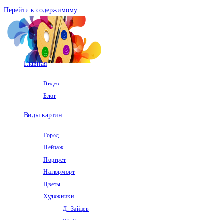
Перейти к содержимому
Главная
Видео
Блог
Виды картин
Город
Пейзаж
Портрет
Натюрморт
Цветы
Художники
Д. Зайцев