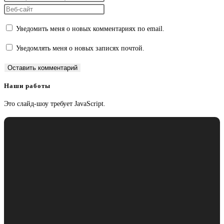
имя
свой
Введите
или
email-
URL
Уведомить меня о новых комментариях по email.
имя
адрес,
вашего
пользователя,
чтобы
веб-
Уведомлять меня о новых записях почтой.
чтобы
прокомментировать
сайта
прокомментировать
(необязательно)
Наши работы
Это слайд-шоу требует JavaScript.