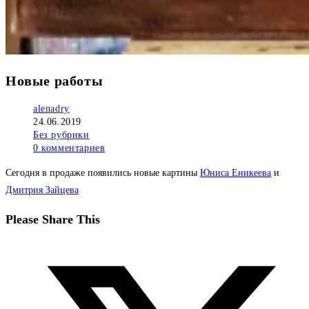
Новые работы
Автор
alenadry
записи:
Запись
24.06.2019
опубликована:
Рубрика
Без рубрики
записи:
Комментарии
0 комментариев
к
Сегодня в продаже появились новые картины
Юниса Еникеева
и
записи:
Дмитрия Зайцева
Поделиться
Please Share This
этим
Открывается
контентом
в
новом
окне