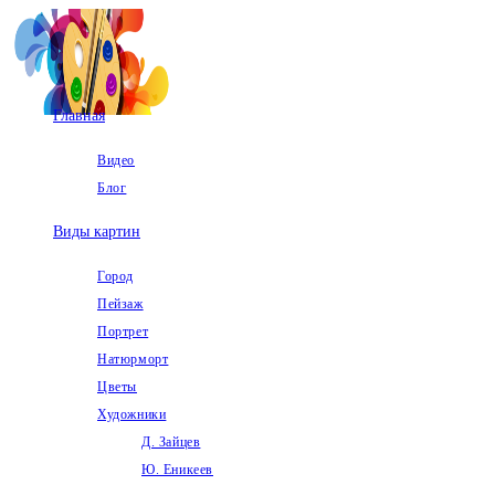
Перейти
к
содержимому
Главная
Видео
Блог
Виды картин
Город
Пейзаж
Портрет
Натюрморт
Цветы
Художники
Д. Зайцев
Ю. Еникеев