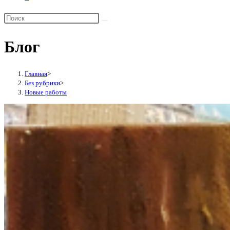
Переключить
поиск
по
Блог
веб-
сайту
Главная
>
Без рубрики
>
Новые работы