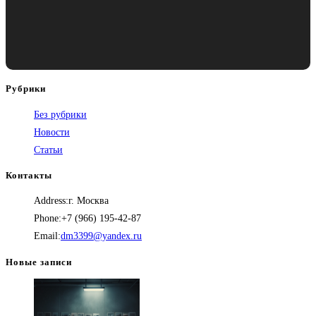
Рубрики
Без рубрики
Новости
Статьи
Контакты
Address:
г. Москва
Phone:
+7 (966) 195-42-87
Откроется
Email:
dm3399@yandex.ru
в
Новые записи
вашем
приложении