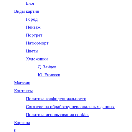
Блог
веб-
Виды картин
Город
сайту
Пейзаж
Портрет
Натюрморт
Цветы
Художники
Д. Зайцев
Ю. Еникеев
Магазин
Контакты
Политика конфиденциальности
Согласие на обработку персональных данных
Политика использования cookies
Корзина
0