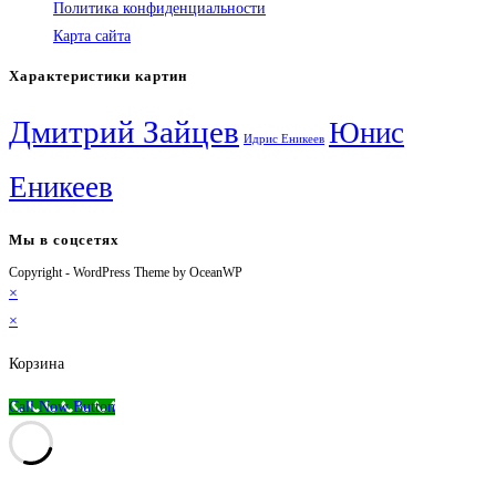
Политика конфиденциальности
Карта сайта
Характеристики картин
Дмитрий Зайцев
Юнис
Идрис Еникеев
Еникеев
Мы в соцсетях
Copyright - WordPress Theme by OceanWP
Откроется
Откроется
Откроется
Откроется
×
в
в
в
в
×
новой
новой
новой
вашем
вкладке
вкладке
вкладке
приложении
Корзина
Call Now Button