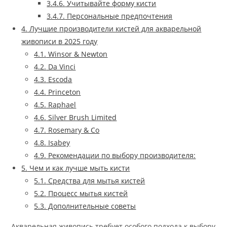
3.4.6.
Учитывайте форму кисти
3.4.7.
Персональные предпочтения
4.
Лучшие производители кистей для акварельной
живописи в 2025 году
4.1.
Winsor & Newton
4.2.
Da Vinci
4.3.
Escoda
4.4.
Princeton
4.5.
Raphael
4.6.
Silver Brush Limited
4.7.
Rosemary & Co
4.8.
Isabey
4.9.
Рекомендации по выбору производителя:
5.
Чем и как лучше мыть кисти
5.1.
Средства для мытья кистей
5.2.
Процесс мытья кистей
5.3.
Дополнительные советы
Акварельная живопись требует особого подхода к выбору