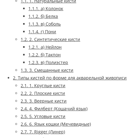
1.1.
1. Натуральные кисти
1.1.1.
а) Колонок
1.1.2.
б) Белка
1.1.3.
в) Соболь
1.1.4.
г) Пони
1.2.
2. Синтетические кисти
1.2.1.
а) Нейлон
1.2.2.
б) Такпон
1.2.3.
в) Полиэстер
1.3.
3. Смешанные кисти
2.
Типы кистей по форме для акварельной живописи
2.1.
1. Круглые кисти
2.2.
2. Плоские кисти
2.3.
3. Веерные кисти
2.4.
4. Филберт (Кошачий язык)
2.5.
5. Угловые кисти
2.6.
6. Язык кошки (Мечевидные)
2.7.
7. Rigger (Линер)