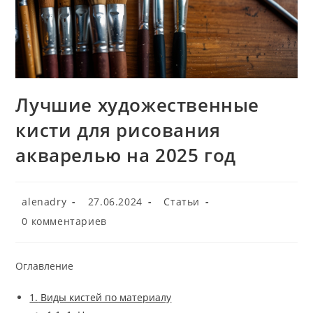
Лучшие художественные
кисти для рисования
акварелью на 2025 год
Автор
Запись
Рубрика
alenadry
27.06.2024
Статьи
записи:
опубликована:
записи:
Комментарии
0 комментариев
к
записи:
Оглавление
1.
Виды кистей по материалу