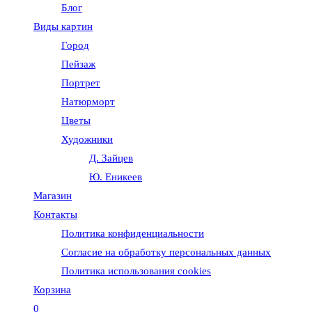
Блог
веб-
Виды картин
Город
сайту
Пейзаж
Портрет
Натюрморт
Цветы
Художники
Д. Зайцев
Ю. Еникеев
Магазин
Контакты
Политика конфиденциальности
Согласие на обработку персональных данных
Политика использования cookies
Корзина
0