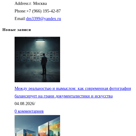
Address:
г. Москва
Phone:
+7 (966) 195-42-87
Откроется
Email:
dm3399@yandex.ru
в
Новые записи
вашем
приложении
Между реальностью и вымыслом: как современная фотография
балансирует на грани документалистики и искусства
04.08.2026
/
0 комментариев