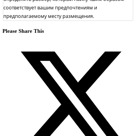
соответствует вашим предпочтениям и
предполагаемому месту размещения.
Поделиться
Please Share This
этим
Открывается
контентом
в
новом
окне