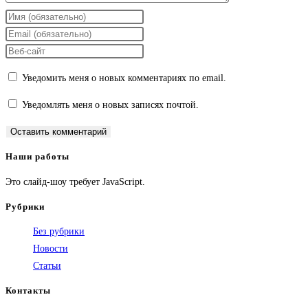
Введите
свое
Введите
имя
свой
Введите
или
email-
URL
Уведомить меня о новых комментариях по email.
имя
адрес,
вашего
пользователя,
чтобы
веб-
Уведомлять меня о новых записях почтой.
чтобы
прокомментировать
сайта
прокомментировать
(необязательно)
Наши работы
Это слайд-шоу требует JavaScript.
Рубрики
Без рубрики
Новости
Статьи
Контакты