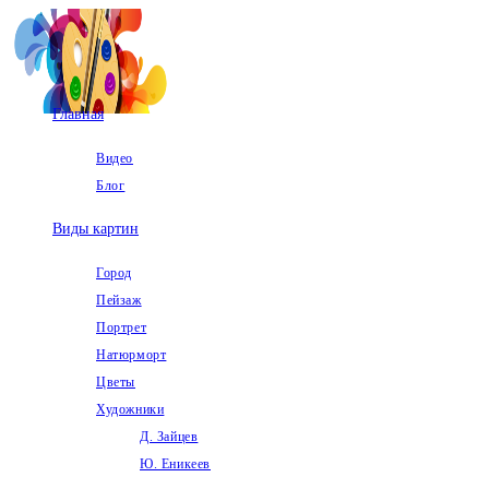
Перейти
к
содержимому
Главная
Видео
Блог
Виды картин
Город
Пейзаж
Портрет
Натюрморт
Цветы
Художники
Д. Зайцев
Ю. Еникеев