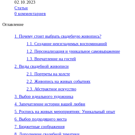
записи:
Запись
02.10.2023
опубликована:
Рубрика
Статьи
записи:
Комментарии
0 комментариев
к
Оглавление
записи:
1.
Почему стоит выбрать свадебную живопись?
1.1.
Создание неизгладимых воспоминаний
1.2.
Персонализация и уникальное самовыражение
1.3.
Впечатление на гостей
2.
Виды свадебной живописи
2.1.
Портреты на холсте
2.2.
Живопись на живых событиях
2.3.
Абстрактное искусство
3.
Выбор идеального художника
4.
Запечатление истории вашей любви
5.
Роспись на живых мероприятиях: Уникальный опыт
6.
Выбор подходящего места
7.
Бюджетные соображения
8.
Дополнение свадебной тематики