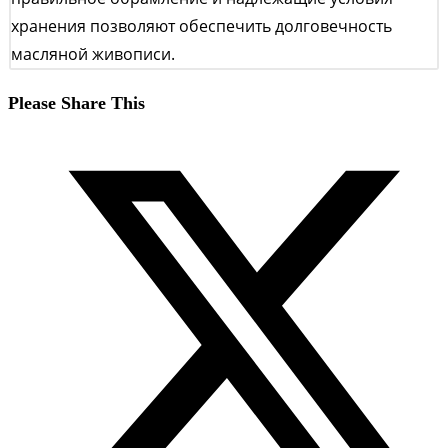
хранения позволяют обеспечить долговечность
масляной живописи.
Поделиться
Please Share This
этим
Открывается
контентом
в
новом
окне