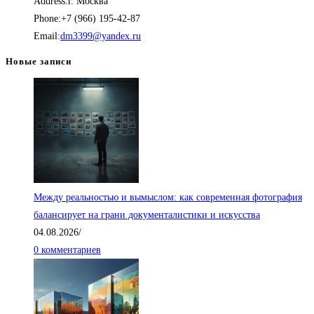
Address:
г. Москва
Phone:
+7 (966) 195-42-87
Откроется
Email:
dm3399@yandex.ru
в
Новые записи
вашем
приложении
Между реальностью и вымыслом: как современная фотография
балансирует на грани документалистики и искусства
04.08.2026
/
0 комментариев