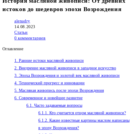
История масляной живописи: От древних
истоков до шедевров эпохи Возрождения
Автор
alenadry
записи:
Запись
14.08.2023
опубликована:
Рубрика
Статьи
записи:
Комментарии
0 комментариев
к
Оглавление
записи:
1.
Ранние истоки масляной живописи
2.
Внедрение масляной живописи в западное искусство
3.
Эпоха Возрождения и золотой век масляной живописи
4.
Технический прогресс и инновации
5.
Масляная живопись после эпохи Возрождения
6.
Современное и новейшее развитие
6.1.
Часто задаваемые вопросы
6.1.1.
Кто считается отцом масляной живописи?
6.1.2.
Какие известные картины маслом написаны
в эпоху Возрождения?