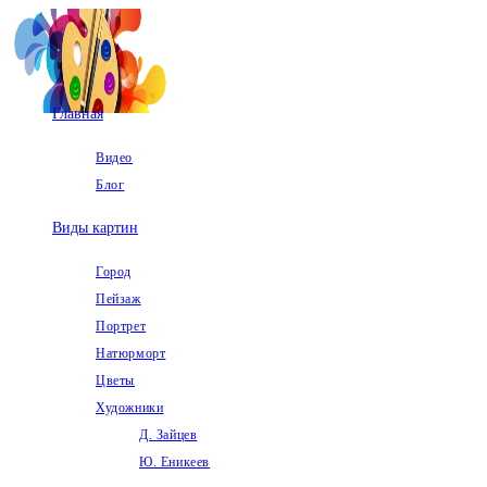
Перейти
к
содержимому
Главная
Видео
Блог
Виды картин
Город
Пейзаж
Портрет
Натюрморт
Цветы
Художники
Д. Зайцев
Ю. Еникеев