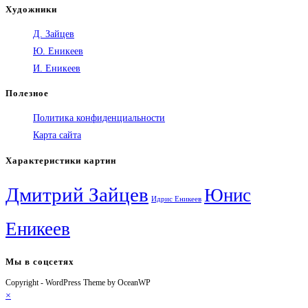
Художники
Д. Зайцев
Ю. Еникеев
И. Еникеев
Полезное
Политика конфиденциальности
Карта сайта
Характеристики картин
Дмитрий Зайцев
Юнис
Идрис Еникеев
Еникеев
Мы в соцсетях
Copyright - WordPress Theme by OceanWP
Откроется
Откроется
Откроется
Откроется
×
в
в
в
в