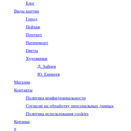
Блог
веб-
Виды картин
Город
сайту
Пейзаж
Портрет
Натюрморт
Цветы
Художники
Д. Зайцев
Ю. Еникеев
Магазин
Контакты
Политика конфиденциальности
Согласие на обработку персональных данных
Политика использования cookies
Корзина
0