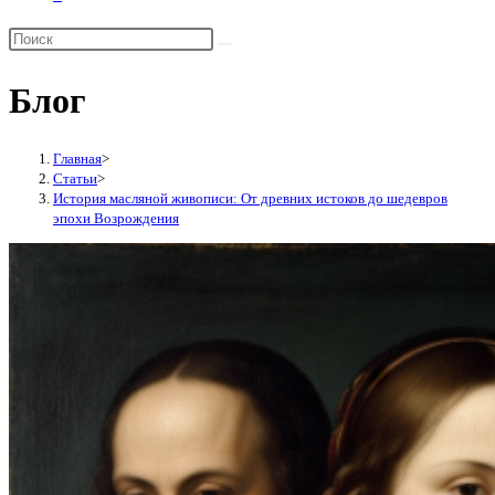
Переключить
поиск
по
Блог
веб-
сайту
Главная
>
Статьи
>
История масляной живописи: От древних истоков до шедевров
эпохи Возрождения