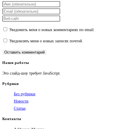
Введите
свое
Введите
имя
свой
Введите
или
email-
URL
Уведомить меня о новых комментариях по email.
имя
адрес,
вашего
пользователя,
чтобы
веб-
Уведомлять меня о новых записях почтой.
чтобы
прокомментировать
сайта
прокомментировать
(необязательно)
Наши работы
Это слайд-шоу требует JavaScript.
Рубрики
Без рубрики
Новости
Статьи
Контакты