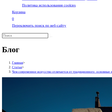
Политика использования cookies
Корзина
0
Переключить поиск по веб-сайту
Блог
Главная
>
Статьи
>
Чем современное искусство отличается от традиционного: основные 