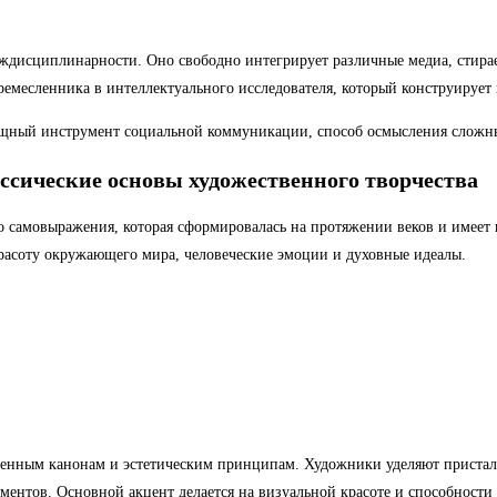
еждисциплинарности. Оно свободно интегрирует различные медиа, стир
емесленника в интеллектуального исследователя, который конструирует
 мощный инструмент социальной коммуникации, способ осмысления сложн
ссические основы художественного творчества
 самовыражения, которая сформировалась на протяжении веков и имеет г
расоту окружающего мира, человеческие эмоции и духовные идеалы.
твенным канонам и эстетическим принципам. Художники уделяют пристал
ентов. Основной акцент делается на визуальной красоте и способности 