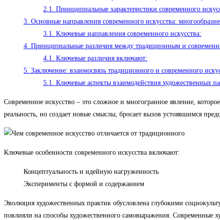
2.1.
Принципиальные характеристики современного искусс
3.
Основные направления современного искусства: многообрази
3.1.
Ключевые направления современного искусства:
4.
Принципиальные различия между традиционным и современны
4.1.
Ключевые различия включают:
5.
Заключение: взаимосвязь традиционного и современного иску
5.1.
Ключевые аспекты взаимодействия художественных па
Современное искусство – это сложное и многогранное явление, которо
реальность, но создает новые смыслы, бросает вызов устоявшимся пред
Ключевые особенности современного искусства включают:
Концептуальность и идейную нагруженность
Эксперименты с формой и содержанием
Эволюция художественных практик обусловлена глубокими социокульт
повлияли на способы художественного самовыражения. Современные ху