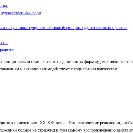
тва:
е художественных форм
м искусством: сущностные трансформации художественных практик
сства
радигм:
е принципиально отличается от традиционных форм художественного творч
ставлениям и активно взаимодействует с социальным контекстом.
урными изменениями XX-XXI веков. Технологические революции, глоба
дожники больше не стремятся к буквальному воспроизведению действите