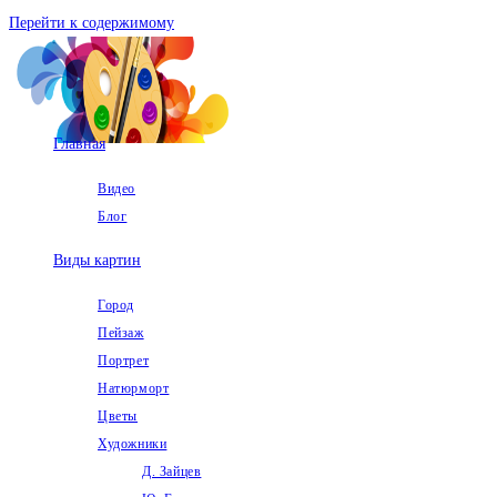
Перейти к содержимому
Главная
Видео
Блог
Виды картин
Город
Пейзаж
Портрет
Натюрморт
Цветы
Художники
Д. Зайцев