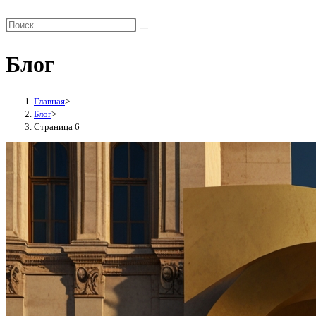
Переключить
поиск
по
Блог
веб-
сайту
Главная
>
Блог
>
Страница 6