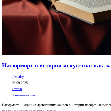
Натюрморт в истории искусства: как ж
Автор
alenadry
записи:
Запись
08.09.2025
опубликована:
Рубрика
Статьи
записи:
Комментарии
0 комментариев
к
Натюрморт — один из древнейших жанров в истории изобразительного 
записи: