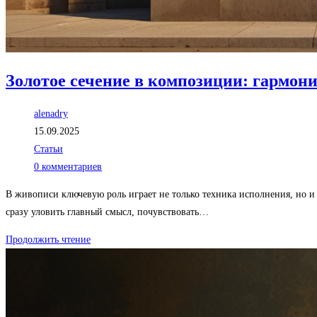
Золотое сечение в композиции: гармон
Автор
alenadry
записи:
Запись
15.09.2025
опубликована:
Рубрика
Статьи
записи:
Комментарии
0 комментариев
к
В живописи ключевую роль играет не только техника исполнения, но и
записи:
сразу уловить главный смысл, почувствовать…
Золотое
Продолжить чтение
сечение
в
композиции:
гармония