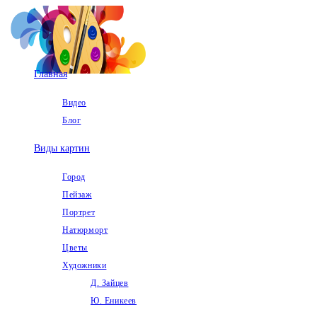
Перейти
к
содержимому
Главная
Видео
Блог
Виды картин
Город
Пейзаж
Портрет
Натюрморт
Цветы
Художники
Д. Зайцев
Ю. Еникеев