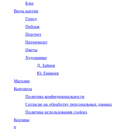
Блог
веб-
Виды картин
Город
сайту
Пейзаж
Портрет
Натюрморт
Цветы
Художники
Д. Зайцев
Ю. Еникеев
Магазин
Контакты
Политика конфиденциальности
Согласие на обработку персональных данных
Политика использования cookies
Корзина
0