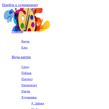
Перейти к содержимому
Главная
Видео
Блог
Виды картин
Город
Пейзаж
Портрет
Натюрморт
Цветы
Художники
Д. Зайцев