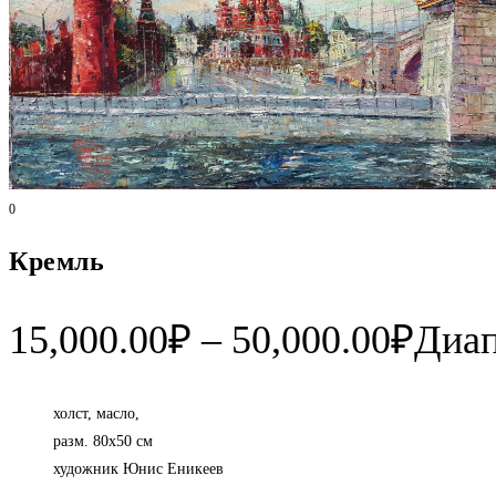
0
Кремль
15,000.00
₽
–
50,000.00
₽
Диап
холст, масло,
разм. 80х50 см
художник Юнис Еникеев