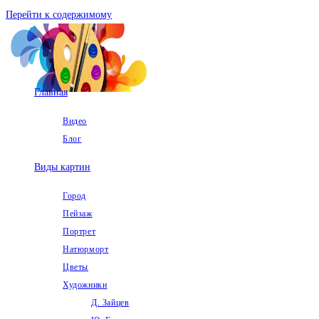
Перейти к содержимому
Главная
Видео
Блог
Виды картин
Город
Пейзаж
Портрет
Натюрморт
Цветы
Художники
Д. Зайцев