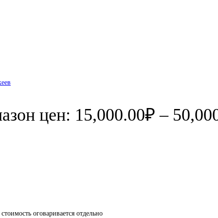
еев
азон цен: 15,000.00₽ – 50,00
стоимость оговаривается отдельно